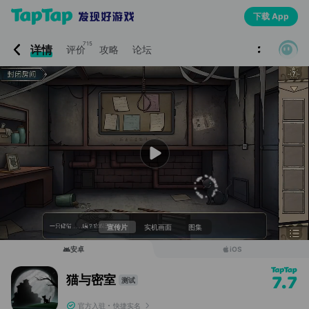
下载 App
715
详情
评价
攻略
论坛
宣传片
实机画面
图集
安卓
iOS
猫与密室
7.7
测试
官方入驻
快捷实名