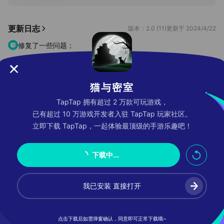
室游戏 《洞娘》
网页链接
《阴阳锅》
网页链接
孤儿院门口徘徊不断的猫
最近发生离奇不断的案件，
更新日志
版本：2.0 (11)
更新于 2024/4/22
是否埋藏了一些不为人知的罪恶，
接到委托的迈克侦探内心如同猫抓一般，
修复了一些问题；
千方百计想去...
论坛
猫与密室
TapTap 拥有超过 2 万款可玩游戏，
已有超过 10 万游戏开发者入驻 TapTap 玩家社区。
分享你的游戏感受
立即下载 TapTap，一起体验最顶级的手游乐趣吧！
去发帖
下载中...
详细信息
我已安装 直接打开
联网 App
否
当前版本
2.0
点击下载后如需弹窗确认，同意即可正常下载哦~