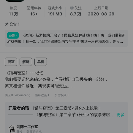
热度
适用年龄
游戏大小
关注
上线日期
11 万
16+
191 MB
8.7 万
2020-08-29
公告
《诡偶》新游预约开启了！民俗悬疑解谜 嗨！嗨！嗨！我们带着新
公告
游戏来啦！ 这一次，我们将跟随新的‘受害主角’来到一座神秘古镇，走入一
段被岁月掩埋的往事。 一具诡异木偶， 一桩百年前的旧案， 一场未曾结束
的复仇…… 你所看到的一切，真的就是事实吗？ 在这座古镇里，有些东西并
不只是等待你发现……它们也许，也在寻找你。 希望《诡偶》能够带给大家
密室
解谜
单机
一次难忘的探索之旅。 了解工作室最新游戏的消息或催更，也可以入我们的
Q群哦↓↓↓ 勾陈一官方QQ群：
《猫与密室》---记忆
我们需要记忆来确定身份，当寻找到自己丢失的一部分，
离真相也许越近，离现实可能更远。
被困在在空无一人的密室中，跟随猫的指引。
供应商 xiayunfang
隐私政策
所需权限
随着故事的揭开，发现里面埋藏的惊悚事实。
在真相的背后，猫又充当了什么样的角色？
开发者的话
《猫与密室》第三章节<进化>上线啦！
拨开一切迷雾，谁也不知道它带来的究竟是生命还是死亡。
—————— 《猫与密室》第二章节<长生>的故事来啦，注
更多
——————————————
意：已经安装了1.3版本的小伙伴需要先卸载旧版本，再下载新
《猫与密室》---长生
勾陈一工作室
版本重新安装哦~ 喜欢玩密室的小伙伴也可以看下我们其他的密
传说猫属阴，眼能看灵。
开发 · 1款高分游戏