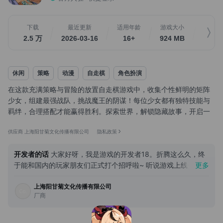
下载
最近更新
适用年龄
游戏大小
关
2.5 万
2026-03-16
16+
924 MB
2.5
休闲
策略
动漫
自走棋
角色扮演
在这款充满策略与冒险的放置自走棋游戏中，收集个性鲜明的矩阵
少女，组建最强战队，挑战魔王的阴谋！每位少女都有独特技能与
羁绊，合理搭配才能赢得胜利。探索世界，解锁隐藏故事，开启一
场奇幻旅程吧！
供应商 上海阳甘菊文化传播有限公司
隐私政策
开发者的话
大家好呀，我是游戏的开发者18。折腾这么久，终
于能和国内的玩家朋友们正式打个招呼啦~ 听说游戏上线开发者
更多
得说点啥，那我就来吐吐苦水咯，哈哈哈~ 这是我第一次从头到
上海阳甘菊文化传播有限公司
尾，自己开发并自己运营一款游戏。设计游戏，实现玩法，修改
厂商
玩法，修 Bug、陪聊，看数据，回反馈，写公告……很多事情以
前只是听说，现在全都变成了每天要面对的现实，基本白天黑夜
连轴转，实在太酷啦！不过也因此从新的角度看待游戏设计，让