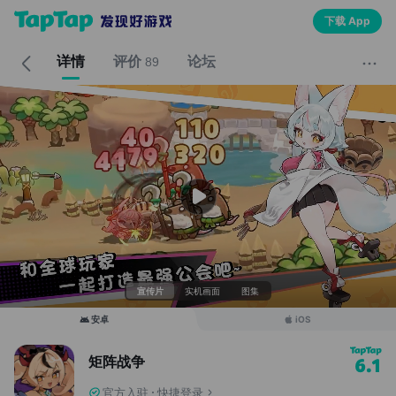
下载 App
详情
评价
论坛
89
宣传片
实机画面
图集
安卓
iOS
矩阵战争
6.1
官方入驻
快捷登录