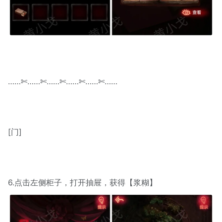
……✄……✄……✄……✄……✄……
[门]
6.点击左侧柜子，打开抽屉，获得【浆糊】