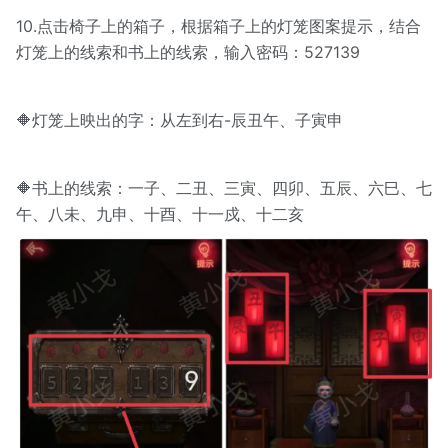
10.点击椅子上的箱子，根据箱子上的灯笼图案提示，结合
灯笼上的线索和书上的线索，输入密码：527139
🔶灯笼上映出的字：从左到右-辰丑午、子寅申
🔶书上的线索：一子、二丑、三寅、四卯、五辰、六巳、七
午、八未、九申、十酉、十一戍、十二亥