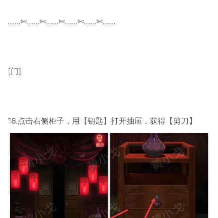
……✄……✄……✄……✄……✄……
[门]
16.点击右侧柜子，用【钥匙】打开抽屉，获得【剪刀】