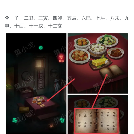
🔶一子、二丑、三寅、四卯、五辰、六巳、七午、八未、九
申、十酉、十一戍、十二亥