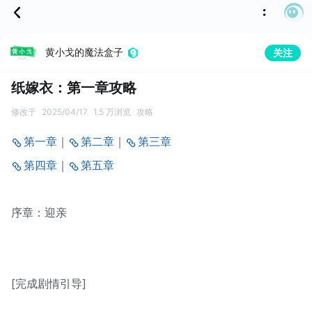
黄小戈的魔法盒子
关注
纸嫁衣：第一章攻略
修改于
2025/04/17
1.5 万浏览
攻略
第一章
｜
第二章
｜
第三章
第四章
｜
第五章
序章：迎亲
[完成剧情引导]