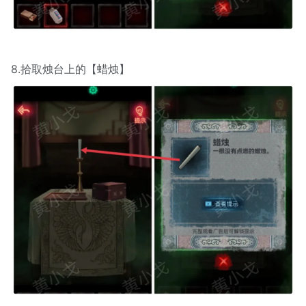
8.拾取烛台上的【蜡烛】