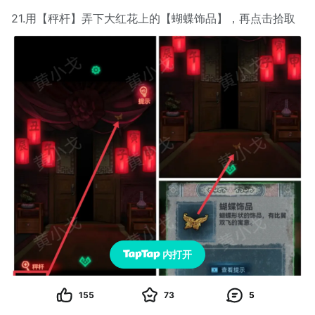
21.用【秤杆】弄下大红花上的【蝴蝶饰品】，再点击拾取
内打开
155
73
5