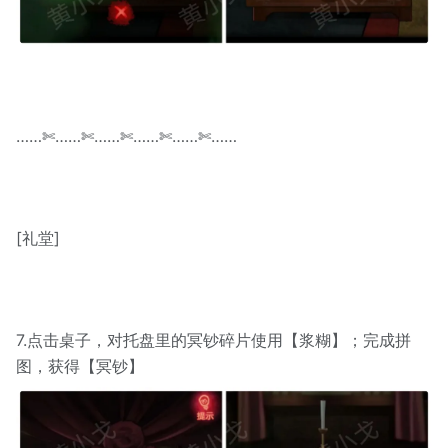
……✄……✄……✄……✄……✄……
[礼堂]
7.点击桌子，对托盘里的冥钞碎片使用【浆糊】；完成拼
图，获得【冥钞】