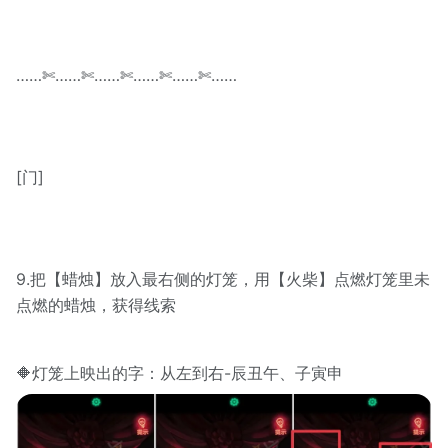
……✄……✄……✄……✄……✄……
[门]
9.把【蜡烛】放入最右侧的灯笼，用【火柴】点燃灯笼里未
点燃的蜡烛，获得线索
🔶灯笼上映出的字：从左到右-辰丑午、子寅申