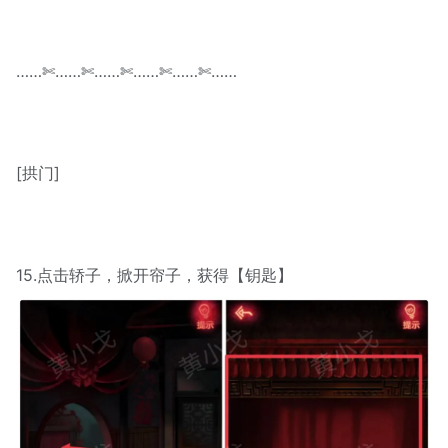
……✄……✄……✄……✄……✄……
[拱门]
15.点击轿子，掀开帘子，获得【钥匙】