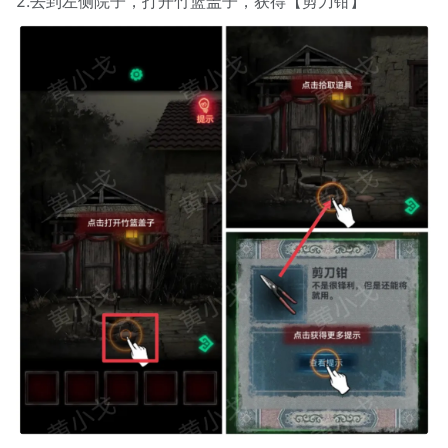
2.去到左侧院子，打开竹篮盖子，获得【剪刀钳】