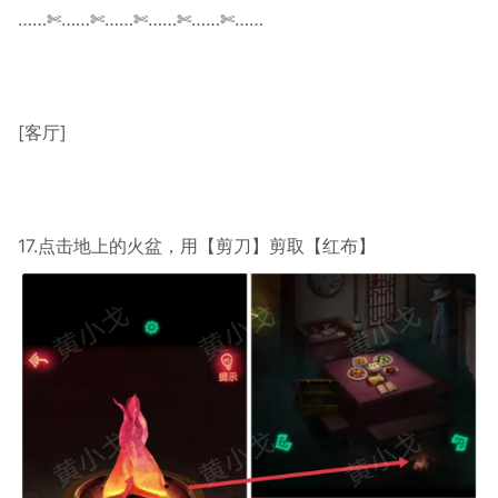
……✄……✄……✄……✄……✄……
[客厅]
17.点击地上的火盆，用【剪刀】剪取【红布】