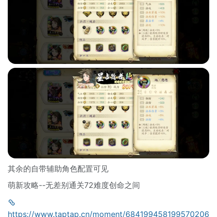
其余的自带辅助角色配置可见
萌新攻略--无差别通关72难度创命之间
https://www.taptap.cn/moment/684199458199570206