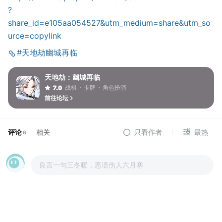
?
share_id=e105aa054527&utm_medium=share&utm_so
urce=copylink
#天地劫幽城再临
天地劫：幽城再临
战棋
卡牌
角色扮演
7.0
前往论坛
评论
相关
只看作者
最热
6
良言一句三冬暖，恶语伤人六月寒