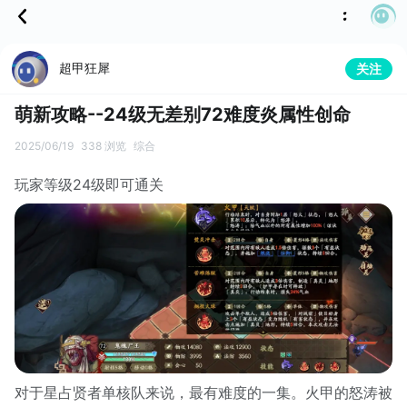
超甲狂犀
关注
萌新攻略--24级无差别72难度炎属性创命
2025/06/19
338 浏览
综合
玩家等级24级即可通关
对于星占贤者单核队来说，最有难度的一集。火甲的怒涛被