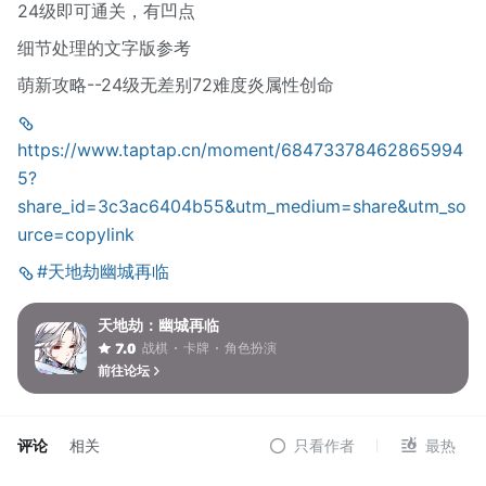
24级即可通关，有凹点
细节处理的文字版参考
萌新攻略--24级无差别72难度炎属性创命
https://www.taptap.cn/moment/68473378462865994
5?
share_id=3c3ac6404b55&utm_medium=share&utm_so
urce=copylink
#天地劫幽城再临
天地劫：幽城再临
战棋
卡牌
角色扮演
7.0
前往论坛
评论
相关
只看作者
最热