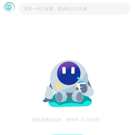
良言一句三冬暖，恶语伤人六月寒
发帖者翘首以盼，快来和 TA 互动吧！