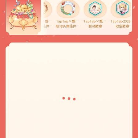
云十六声
TapTap×甄嬛传
TapTap×甄嬛传
TapTap×甄嬛传
TapTap2026新春会
新春礼包
联动头像挂件 马上有福
联动头像挂件 逆风解意
联动徽章
限定徽章