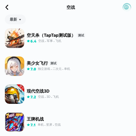
空战
最新
空天杀（TapTap测试版）
测试
空战
军事
飞机
6.4
美少女飞行
测试
独立游戏
二次元
单机
7.0
现代空战3D
空战
3D
飞机
7.2
王牌机战
单机
竖屏
空战
7.1