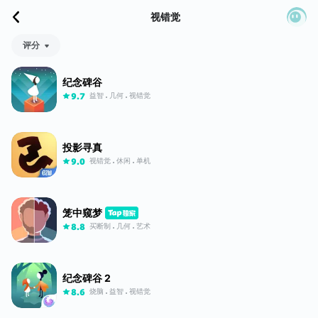
视错觉
评分
纪念碑谷
益智
几何
视错觉
9.7
投影寻真
视错觉
休闲
单机
9.0
笼中窥梦
买断制
几何
艺术
8.8
纪念碑谷 2
烧脑
益智
视错觉
8.6