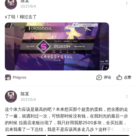
陈某
2021/6/4
s了啦！糊过去了
Phigros
评论
点赞
陈某
2021/5/4
这个体力应该是最高的吧？本来想买那个超贵的蛋糕，把全图的走
了一遍，就遇到过一次，可惜那时候没有钱，在我到光的最后一步
的时候 拉面店老板出现了，我只好用我那2500多块，全买拉面，
后来我看了一下总结，我是不是应该再多走几步？这样子拿到钱才
...
全文
更多？