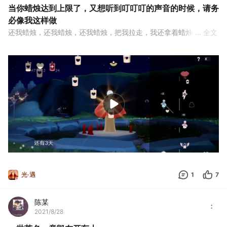
当你蜡烛达到上限了，又想听到叮叮叮的声音的时候，请务
必像我这样做
还我蜡烛，还我蜡烛，还我蜡烛，把我拉走，我还拿着蜡烛嘿嘿，
... 全文
不给你了，嘿嘿_(:D)∠)_（最后换了）
光·遇
1
7
陈某
2021/8/28