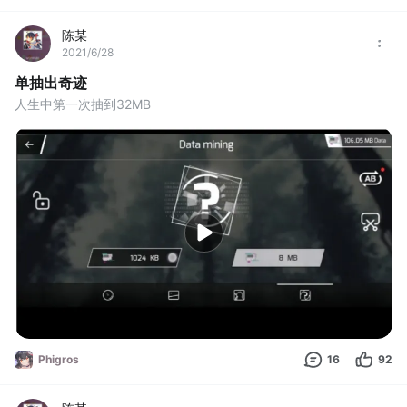
陈某
2021/6/28
单抽出奇迹
人生中第一次抽到32MB
Phigros
16
92