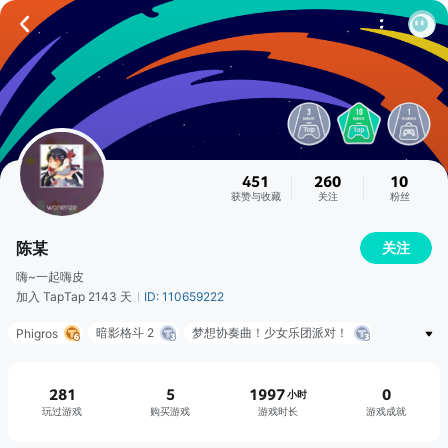
451
260
10
获赞与收藏
关注
粉丝
陈某
关注
嗨~一起嗨皮
加入 TapTap 2143 天
ID: 110659222
暗影格斗 2
梦想协奏曲！少女乐团派对！
Phigros
全语音粪作RPG
说剑
开局一只史莱姆
光·遇
萌龙进化论(Merge Dragons!)
你已经猜到结局了吗
蚀梦
281
5
1997
0
小时
玩过游戏
购买游戏
游戏时长
游戏成就