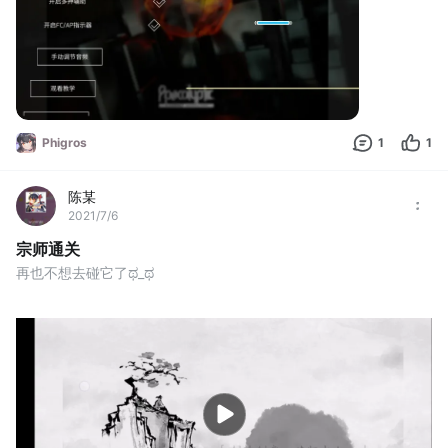
Phigros
1
1
陈某
2021/7/6
宗师通关
再也不想去碰它了ಥ_ಥ