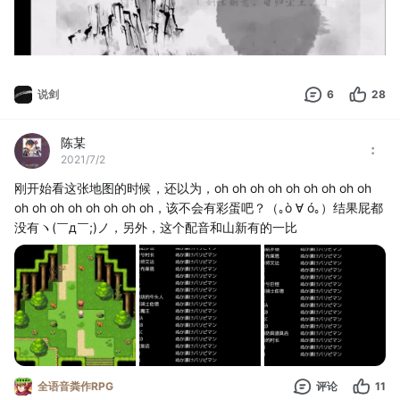
说剑
6
28
陈某
2021/7/2
刚开始看这张地图的时候，还以为，oh oh oh oh oh oh oh oh oh 
oh oh oh oh oh oh oh oh，该不会有彩蛋吧？（｡ò ∀ ó｡）结果屁都
没有ヽ(￣д￣;)ノ，另外，这个配音和山新有的一比
全语音粪作RPG
评论
11