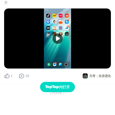
方
1
19
方舟：生存进化
内打开
已经到底了