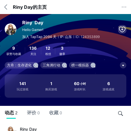
Riny Day的主页
Riny  Day
Hello Gamer!
加入 TapTap 2094 天
IP: 山东
ID: 124353899
9
136
12
3
获赞与收藏
关注
粉丝
徽章
方舟：生存进化
三角洲行动
榜一模拟器
141
1
60
6
小时
玩过游戏
购买游戏
游戏时长
游戏成就
动态
评价
收藏
2
0
0
Riny Day