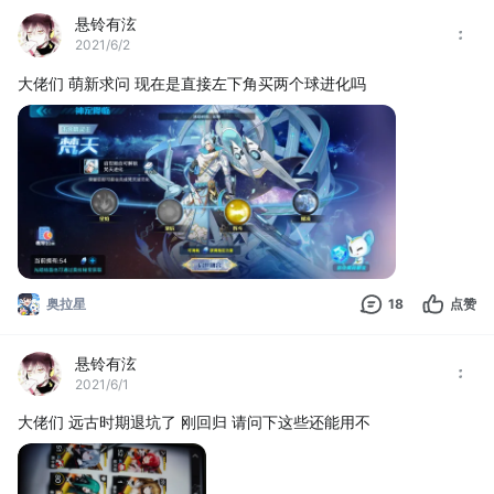
悬铃有泫
2021/6/2
大佬们 萌新求问 现在是直接左下角买两个球进化吗
奥拉星
18
点赞
悬铃有泫
2021/6/1
大佬们 远古时期退坑了 刚回归 请问下这些还能用不