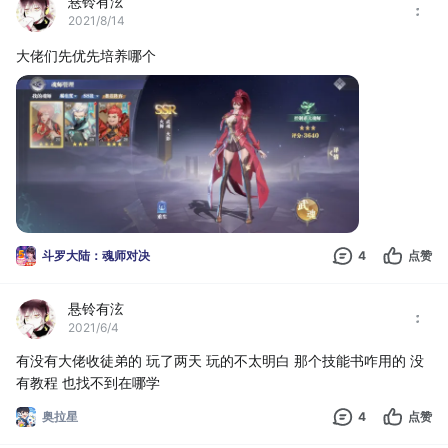
悬铃有泫
2021/8/14
大佬们先优先培养哪个
斗罗大陆：魂师对决
4
点赞
悬铃有泫
2021/6/4
有没有大佬收徒弟的 玩了两天 玩的不太明白 那个技能书咋用的 没
有教程 也找不到在哪学
奥拉星
4
点赞