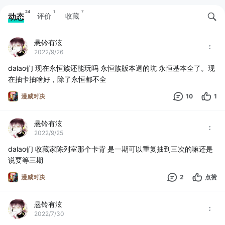
24
1
7
动态
评价
收藏
悬铃有泫
2022/9/26
dalao们 现在永恒族还能玩吗 永恒族版本退的坑 永恒基本全了。现
在抽卡抽啥好，除了永恒都不全
漫威对决
10
1
悬铃有泫
2022/9/25
dalao们 收藏家陈列室那个卡背 是一期可以重复抽到三次的嘛还是
说要等三期
漫威对决
2
点赞
悬铃有泫
2022/7/30