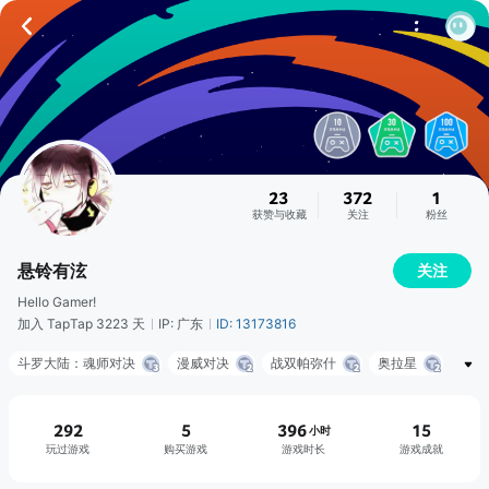
23
372
1
获赞与收藏
关注
粉丝
悬铃有泫
关注
Hello Gamer!
加入 TapTap 3223 天
IP: 广东
ID: 13173816
斗罗大陆：魂师对决
漫威对决
战双帕弥什
奥拉星
万象物语
明日方舟
三国志幻想大陆
數碼寶貝Linkz
战舰联盟
292
5
396
15
小时
玩过游戏
购买游戏
游戏时长
游戏成就