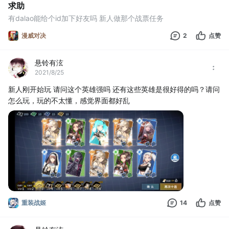
求助
有dalao能给个id加下好友吗 新人做那个战票任务
漫威对决
2
点赞
悬铃有泫
2021/8/25
新人刚开始玩 请问这个英雄强吗 还有这些英雄是很好得的吗？请问
怎么玩，玩的不太懂，感觉界面都好乱
重装战姬
14
点赞