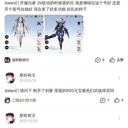
dalao们 开服玩家 2b联动的时候退的坑 我是继续玩这个号好 还是
开个新号自抽好 现在多了好多功能 好乱的样子
战双帕弥什
5
点赞
悬铃有泫
2022/3/13
dalao们 请问下 刚开了剑冢 里面的900元宝紫色幻武值得买吗
三国志幻想大陆
7
3
悬铃有泫
2021/12/23