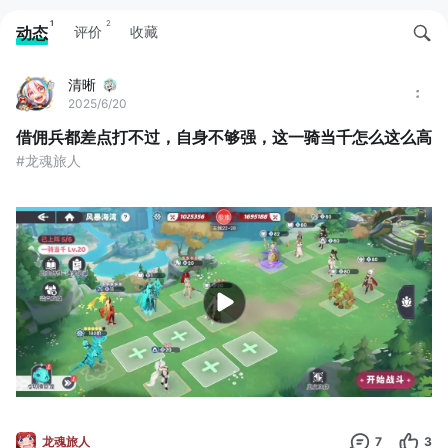
1
2
动态
评价
收藏
清晰
2025/6/20
借佣兵都差点打不过，自身不够强，这一骑当千怎么这么高
#龙魂旅人
龙魂旅人
7
3