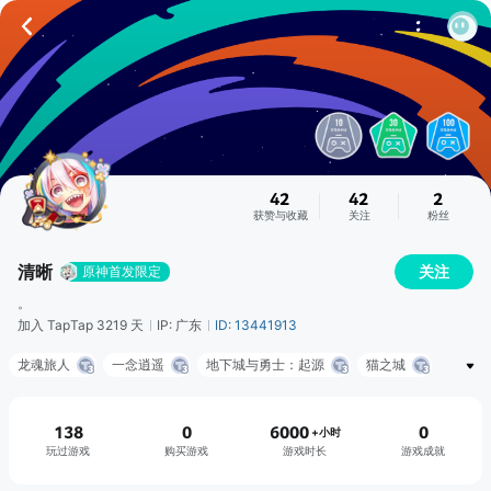
42
42
2
获赞与收藏
关注
粉丝
清晰
关注
原神首发限定
。
加入 TapTap 3219 天
IP: 广东
ID: 13441913
龙魂旅人
一念逍遥
地下城与勇士：起源
猫之城
QQ飞车
原神
王者荣耀
崩坏：星穹铁道
黎明觉醒：生机
蔚蓝档案
138
0
6000
0
+小时
玩过游戏
购买游戏
游戏时长
游戏成就