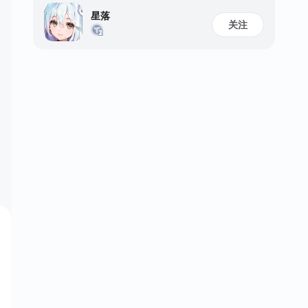
星落
关注