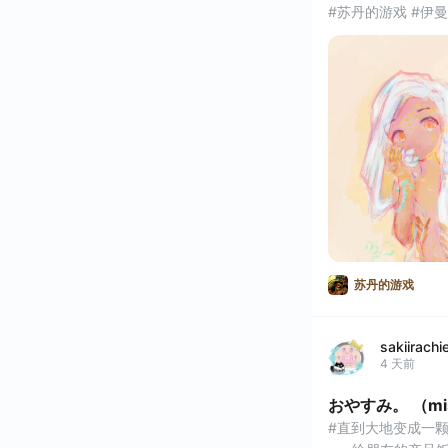
#苏丹的游戏 #伊曼
苏丹的游戏
sakiirachi
4 天前
おやすみ。 （mi
#直到大地变成一颗酸橙 