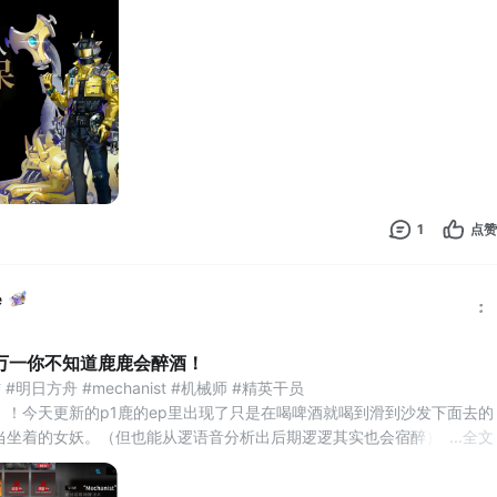
者证，注册会计师(CPA)，初级会计职称，中
1
点赞
e
万一你不知道鹿鹿会醉酒！
明日方舟 #mechanist #机械师 #精英干员 
）！今天更新的p1鹿的ep里出现了只是在喝啤酒就喝到滑到沙发下面去的
当坐着的女妖。（但也能从逻语音分析出后期逻逻其实也会宿醉）
...
全文
破里的鹿鹿设定和官方一些零碎信息看出来，精英干员们平时也会一起喝
后会变得感性。不过鹿出乎意料地不胜酒力和平时严谨的一面完全是反差