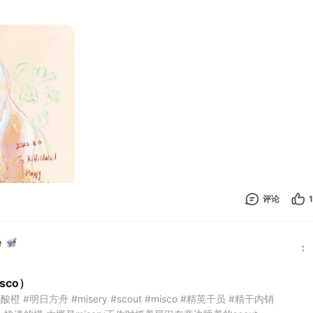
评论
1
e
sco）
#明日方舟 #misery #scout #misco #精英干员 #精干内销 