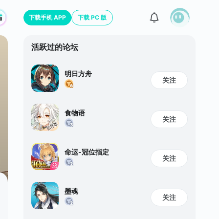
下载手机 APP
下载 PC 版
活跃过的论坛
明日方舟
关注
食物语
关注
命运-冠位指定
关注
墨魂
关注