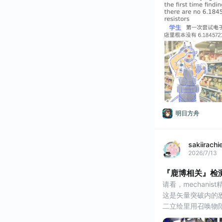
明日方舟
sakiirachi
2026/7/13
『鹿博相关』检
请看，mechani
这是矢量突破内的敌
二立绘里用召唤物陪博
破的难度对博士而