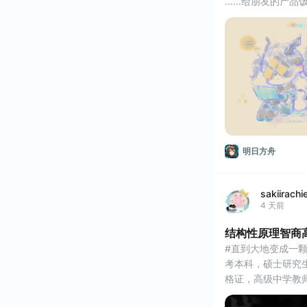
……给朋友的产品饭 
明日方舟
sakiirachi
4 天前
结构性原理智商
#直到大地变成一颗酸
考本科，硕士研究
格证，高级中学教
证，高等学校教师