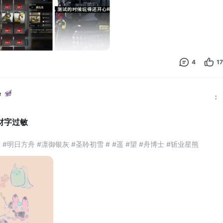
明日方舟 #机械师 #精干博 #mechani
4
17
e
财字过敏
#明日方舟 #凛御银灰 #圣聆初雪 # #遥 #望 #舟博士 #斩业星熊