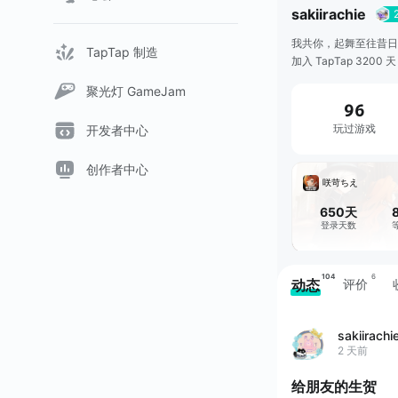
sakiirachie 
我共你，起舞至往昔日
TapTap 制造
加入 TapTap 3200 天
聚光灯 GameJam
96
玩过游戏
开发者中心
创作者中心
咲苛ちえ
650天
登录天数
104
6
动态
评价
sakiirachi
2 天前
给朋友的生贺