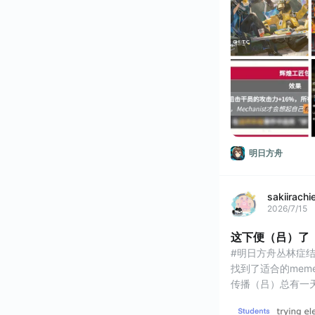
萌
明日方舟
sakiirachi
2026/7/15
这下便（吕）了
#明日方舟丛林症结
找到了适合的meme
传播（吕）总有一天大
#meme #梗图