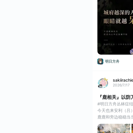
管理师证，社会工作
明日方舟
sakiirachi
2026/7/17
『鹿相关』以防
#明日方舟丛林症结 #
今天也来安利（吕
鹿鹿和旁边稳稳当
可以从p2矢量突
酒，严谨的鹿鹿酒