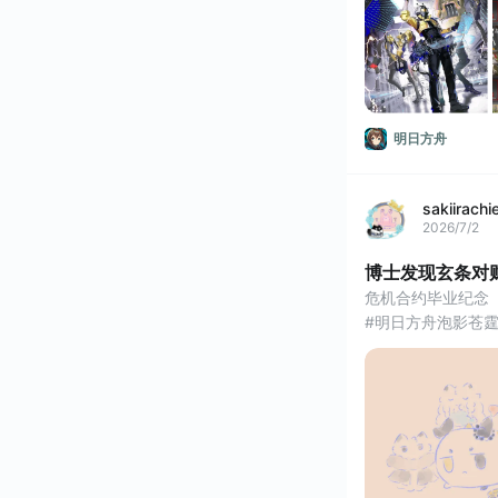
#明日方舟丛林症结 #
明日方舟
sakiirachi
2026/7/2
博士发现玄条对
危机合约毕业纪念
#明日方舟泡影苍霆 