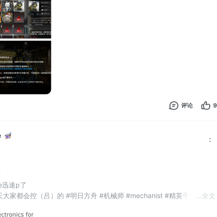
评论
9
e
 
迅速p了 
家都会控（吕）的 #明日方舟 #机械师 #mechanist #精英干员 
...
全文