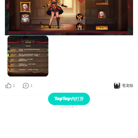
1
1
苍龙劫
内打开
已经到底了