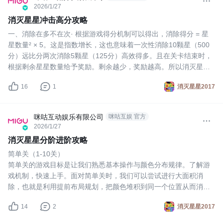
2026/1/27
消灭星星冲击高分攻略
‌一、消除在多不在次· 根据游戏得分机制可以得出，消除得分 = 星
星数量² × 5。这是‌指数增长‌，这也意味着一次性消除10颗星（500
分）远比分两次消除5颗星（125分）高效得多。且在关卡结束时，
根据剩余星星数量给予奖励。剩余越少，奖励越高。所以消灭星星
的唯一‌目标是尽可能消除所有星星‌，以获取最高分奖励。
16
1
消灭星星2017
‌二、高阶策略与思维模式：从“会玩”到“玩精”‌00001. ‌全局规划，而
非局部点击
咪咕互动娱乐有限公司
咪咕互娱 官方
2026/1/27
消灭星星分阶进阶攻略
简单关（1-10关）
简单关的游戏目标是让我们熟悉基本操作与颜色分布规律。了解游
戏机制，快速上手。面对简单关时，我们可以尝试进行大面积消
除，也就是利用提前布局规划，把颜色堆积到同一个位置从而消
除，因为简单关的难度很低，可用于练习。
14
2
消灭星星2017
稍难关（11-20关）
稍难关是在10关之后，此时我们已经掌握连锁消除与颜色平衡技巧