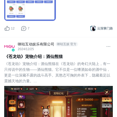
12
7
云深掌门路
咪咕互动娱乐有限公司
咪咕互娱 官方
2024/12/25
《苍龙劫》宠物介绍：酒仙熊猫
《苍龙劫》宠物介绍：酒仙熊猫在《苍龙劫》的奇幻大陆上，有一
只传说中的生物——酒仙熊猫。它不仅是一位嗜酒如命的酒中仙，
更是一位深藏不露的战斗高手。其憨态可掬的外表下，隐藏着足以
震撼天地的力量。
【宠物名称】：酒仙熊猫
酒仙熊猫·醉卧逍遥身披柔软的黑白绒毛，圆滚滚的身体上散发出淡
淡的酒香。它手持一只巨大的酒葫芦，不时地往嘴里灌上一口，脸
上洋溢着满足的笑容。一对小眼睛闪烁着智慧的光芒，仿佛能洞察
世间的一