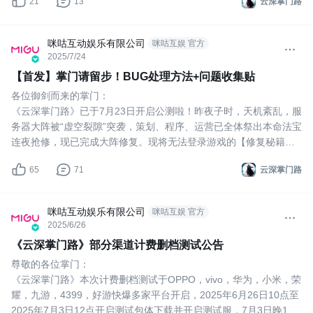
21
13
云深掌门路
《云深掌门路》游戏官服玩家，覆盖平台包括咪咕快游、TapTap、
好游快爆、App Store和抖音。
三、活动内容和规则
咪咕互动娱乐有限公司
咪咕互娱 官方
（1）活动内容
2025/7/24
活动期间，用户在游戏《云深掌门路》（官服）内充值，即可参
【首发】掌门请留步！BUG处理方法+问题收集贴
各位御剑而来的掌门：
《云深掌门路》已于7月23日开启公测啦！昨夜子时，天机紊乱，服
务器大阵被“虚空裂隙”突袭，策划、程序、运营已全体祭出本命法宝
连夜抢修，现已完成大阵修复。现将无法登录游戏的【修复秘籍】
同步各位掌门：
65
71
云深掌门路
若遇到登录异常或无法进入游戏的情况，您可尝试将WiFi切换至
4G/5G网络，或开关飞行模式后使用4G/5G网络再次尝试登录。
我们对此次故障深感抱歉，对受此次故障影响的掌门奉上一份
咪咕互动娱乐有限公司
咪咕互娱 官方
2025/6/26
《云深掌门路》部分渠道计费删档测试公告
尊敬的各位掌门：
《云深掌门路》本次计费删档测试于OPPO，vivo，华为，小米，荣
耀，九游，4399，好游快爆多家平台开启，2025年6月26日10点至
2025年7月3日12点开启测试包体下载并开启测试服，7月3日晚12