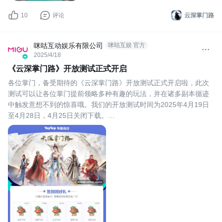
10
评论
云深掌门路
咪咕互动娱乐有限公司
咪咕互娱 官方
2025/4/18
《云深掌门路》开放测试正式开启
各位掌门，备受期待的《云深掌门路》开放测试正式开启啦，此次
测试可以让各位掌门提前领略多种有趣的玩法，并在诸多副本循迹
中触发意想不到的惊喜哦。我们的开放测试时间为2025年4月19日
至4月28日，4月25日关闭下载。
======== 本次删档测试规则 ========
本次删档计费测试将于4月28日22时结束。测试期间玩家消费的实
际金额，将按照“1元=10仙玉”的比例在公测以200%的比例返还仙玉