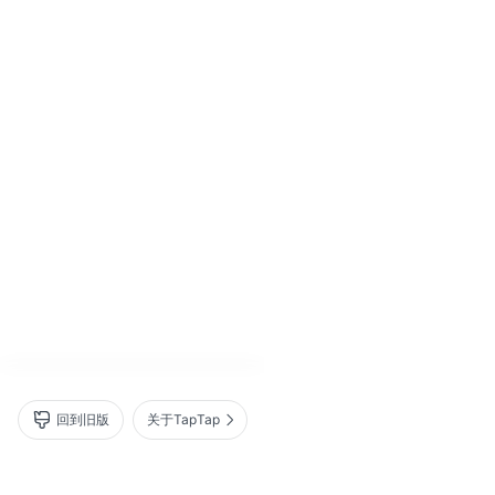
回到旧版
关于TapTap
营业执照
｜
沪 ICP 备 16012525 号
沪网文（2025）0236-071 号