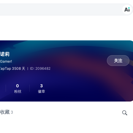
诺莉
关注
 Gamer!
apTap 3508 天
ID: 2096482
0
3
粉丝
徽章
收藏
3