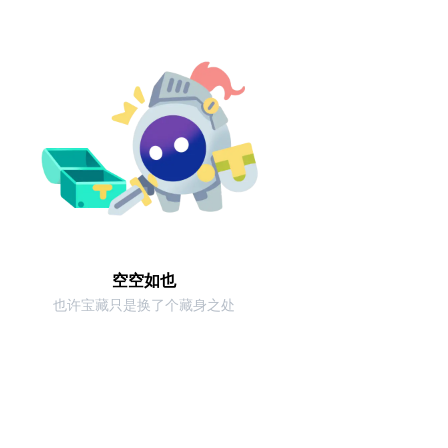
空空如也
也许宝藏只是换了个藏身之处