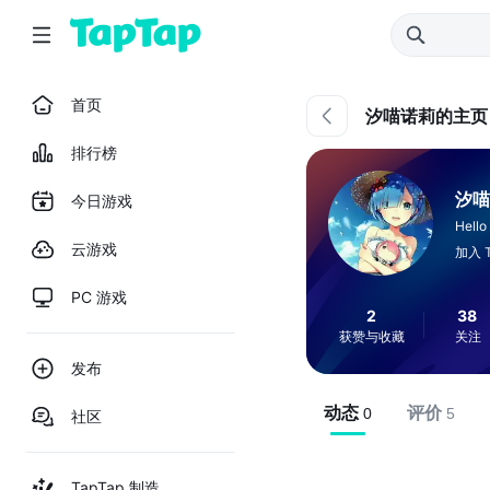
首页
汐喵诺莉的主页
排行榜
汐喵
今日游戏
Hello
云游戏
加入 T
PC 游戏
2
38
获赞与收藏
关注
发布
动态
评价
0
5
社区
TapTap 制造