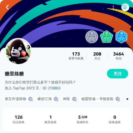
173
208
3464
获赞与收藏
关注
粉丝
糖里格糖
关注
为什么你们有空打那么多字？游戏不好玩吗？
加入 TapTap 3672 天
ID: 219863
第五件遗留物
爆炒江湖
神医
秘盟惊魂 - 寻物冒险
人类跌落梦境
年代记
Free Fur All – We Bare Bears
我要当国王
Flipflop Solitaire
126
1
5
0
分钟
玩过游戏
购买游戏
游戏时长
游戏成就