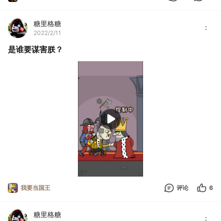
糖里格糖
2022/2/11
是谁要谋害朕？
我要当国王
评论
6
糖里格糖