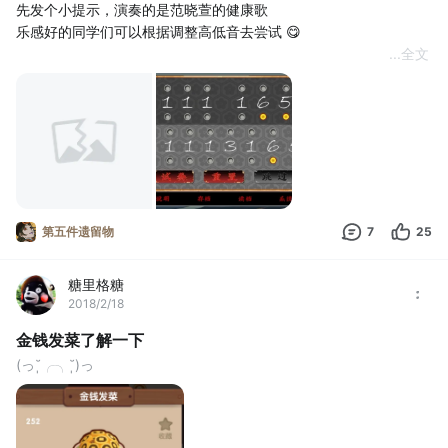
先发个小提示，演奏的是范晓萱的健康歌
乐感好的同学们可以根据调整高低音去尝试 😋
...
全文
第五件遗留物
7
25
糖里格糖
2018/2/18
金钱发菜了解一下
(っ˘̩╭╮˘̩)っ