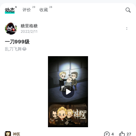
6
29
28
动态
评价
收藏
糖里格糖
2022/2/11
一刀999级
乱刀飞舞😂
神医
4
27