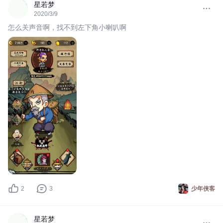
星若梦
2020/3/9
怎么关声音啊，找不到左下角小喇叭啊
2
3
少年侠客
星若梦