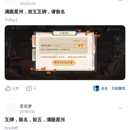
2026/3/16
满眼星河，前五互绑，请留名
7v0zy1
点赞
4
长生：天机降世
星若梦
2026/3/11
互绑，留名，前五，满眼星河
hcydd8