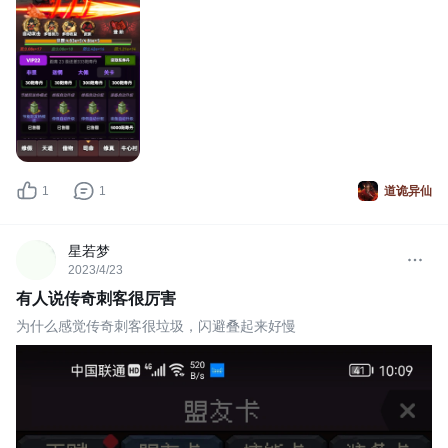
1
1
道诡异仙
星若梦
2023/4/23
有人说传奇刺客很厉害
为什么感觉传奇刺客很垃圾，闪避叠起来好慢