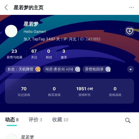
星若梦的主页
星若梦
Hello Gamer!
加入 TapTap 3497 天
IP: 河北
ID: 2411652
23
67
0
3
获赞与收藏
关注
粉丝
徽章
长生：天机降世
제존:혼돈의 시대
异世轮回录
魔窟-无尽的地下城
少年侠客
勇者可以复活N次
不思议迷宫
剑与魔龙
勇者干仗
70
0
1951
0
小时
玩过游戏
购买游戏
游戏时长
游戏成就
动态
评价
收藏
8
3
10
星若梦