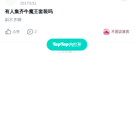
2017/1/11
有人集齐牛魔王套装吗
刷不齐啊
点赞
2
不思议迷宫
内打开
已经到底了