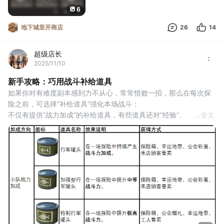
6
地下城里开商店
26
14
超级店长
2025/11/10
新手攻略：巧用战斗补给道具
如果你对有难度副本感到力不从心，常常惜败一招，那么在每次探
险之前，可选择“补给道具“强化本场战斗：
不仅有提供“战力加成“的补给道具，有些道具还对”经验“、”冒险速
...
全文
度、“战利品“也有加成效果：
如何判断当前副本是否能挑战成功？
注意查看战队的角色表情：
1. 至少要保障队伍中有一个角色的表情是绿色，很大概率可以挑战
成功；
2. 队伍中的绿色表情越多战力碾压越大；
3. 如果都是黄色表情，就要慎重考