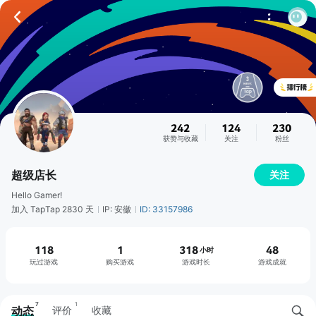
242
124
230
获赞与收藏
关注
粉丝
超级店长
关注
Hello Gamer!
加入 TapTap 2830 天
IP: 安徽
ID: 33157986
118
1
318
48
小时
玩过游戏
购买游戏
游戏时长
游戏成就
7
1
动态
评价
收藏