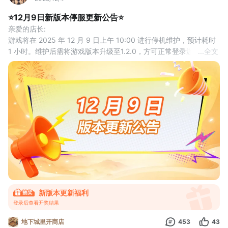
⭐️12月9日新版本停服更新公告⭐️
亲爱的店长: 
游戏将在 2025 年 12 月 9 日上午 10:00 进行停机维护，预计耗时 
1 小时。维护后需将游戏版本升级至1.2.0，方可正常登录游玩，请
...
全文
各位店长安排好时间。
✦停服时间：2025年12月9日上午10:00-11:00（预计1个小时）
*注：具体开服时间将会根据实际维护情况提前或延后
✦停服补偿：停服更新结束后，我们将通过邮件形式向大家发放。
✦更新内容：
一、新增活动#今天游戏圈发生了啥
新版本更新福利
登录后查看开奖结果
地下城里开商店
453
43