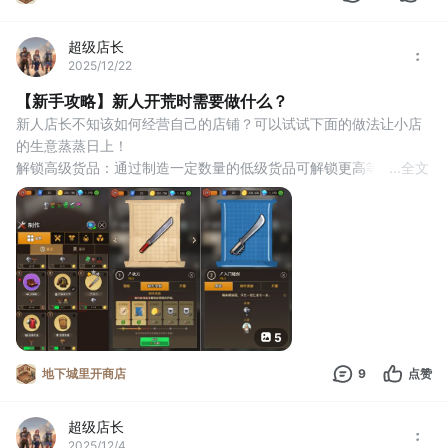
超级店长
2025/12/22
【新手攻略】新人开荒时需要做什么？
新人店长不知该如何经营自己的店铺？可以试试下面的做法让小店
的生意蒸蒸日上！
解锁高级货品‌：通过制造一定数量的低级货品可解锁更高等级的货
...
全文
品，后者能卖出更高的价格‌。
增加制作栏位‌：通过消耗金币或钻石，增加制作栏位，同时制造更
多货品‌。
扩建店铺和升级货架‌：升级店里摆放的货架和箱子，提高生产材料
和货品的存储上限（同时制造多个货品时也不会材料短缺，堆积大
量货品不会没地方存放）‌。
获取高级材料：制
5
地下城里开商店
9
点赞
超级店长
2025/12/4