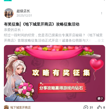
超级店长
2025/12/31
有奖征集|《地下城里开商店》攻略征集活动
亲爱的店长：
经过一段时间的经营，您是否已摸索出专属开店秘籍？《地下城里
开商店》首期攻略征集活动正式开启！诚邀各位萌新与大佬踊跃参
...
全文
与，和小伙伴们分享实用游戏心得～投稿后可参与人气评选，赢取
丰厚钻石奖励！
即日起 ~ 2026年1月11日23:59
活动结束后，将从符合要求的投稿攻略帖子中，评选出：
百业魁首奖：2000钻石，共1名；
商店标杆奖：1000钻石，共2名；
兴业能手奖：500钻石，共3
7
地下城里开商店
31
8