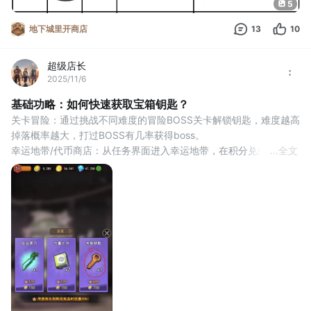
5
地下城里开商店
13
10
超级店长
2025/11/6
基础功略：如何快速获取宝箱钥匙？
关卡冒险‌：通过挑战不同难度的冒险BOSS关卡解锁钥匙，难度越高
掉落概率越大，打过BOSS有几率获得boss‌。
幸运地带/代币商店‌：从任务界面进入幸运地带，在积分兑换处，每
...
全文
日刷新幸运专区可使用代币兑换，有几率碰到钥匙可以兑换‌。
代币商店的三个奖励，可以通过【重置】按钮进行刷新，购买贵宾
商人（月卡）后，价格会有折扣。
社区彩蛋：完成社区悬赏任务获得社区金币，社区金币可以购买彩
蛋抽奖，有几率能够