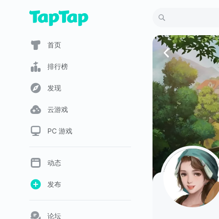
首页
排行榜
发现
云游戏
PC 游戏
动态
发布
论坛