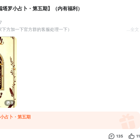
园塔罗小占卜・第五期】（内有福利）
7
家下方加一下官方群的客服处理一下）
...
全文
！ 请获奖者在7个工作日内联系官方客服， 确认领奖。信息核对无误后，
作日内安排奖品寄出。逾期未联系视为自动放弃领奖。若对评选结果有异
向官方反馈，反馈渠道：《新庄园时代》官方客服微信号↓若经核查反馈
中奖者的评奖资格。
，日
3
小占卜・第五期
135
11