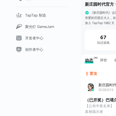
新庄园时代官方
《新庄园时代》运
TapTap 制造
亲爱的庄园主大人，欢
加入 TapTap 1982 天
聚光灯 GameJam
67
开发者中心
玩过游戏
创作者中心
292
动态
评价
置顶
新庄园时
2026/2/13
（已开奖）巴塔
【公布中奖名单】
真相揭示者