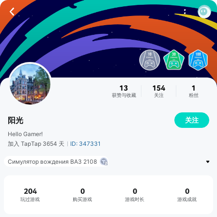
13
154
1
获赞与收藏
关注
粉丝
阳光
关注
Hello Gamer!
加入 TapTap 3654 天
ID: 347331
Симулятор вождения ВАЗ 2108
起飞
Ultimate Wolf Adventure 3D
War Robots。 6V6 战术多人战斗
Farming Simulator 16
204
0
0
0
玩过游戏
购买游戏
游戏时长
游戏成就
飞机警报至尊着陆
Toon Force - FPS Multiplayer
战场风云：2084 ( RAW: 2084 )
关键行动
爬坡工程起重机