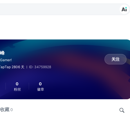
峰
关注
 Gamer!
apTap 2806 天
ID: 34759928
0
0
粉丝
徽章
收藏
0