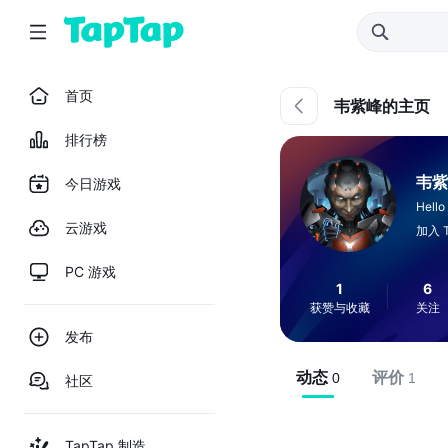
首页
韦紫峰的主页
排行榜
韦紫
今日游戏
Hello
云游戏
加入 T
PC 游戏
1
6
获赞与收藏
关注
发布
动态
评价
0
1
社区
TapTap 制造