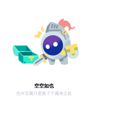
空空如也
也许宝藏只是换了个藏身之处