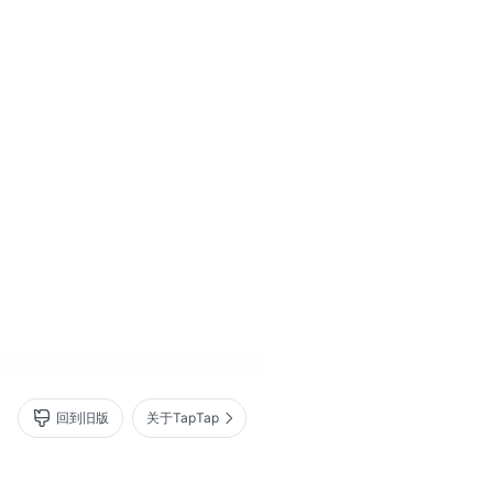
回到旧版
关于TapTap
营业执照
｜
沪 ICP 备 16012525 号
沪网文（2025）0236-071 号