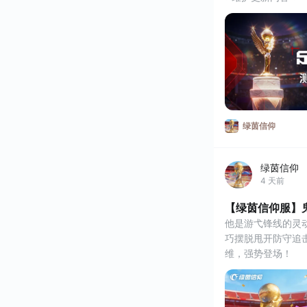
世界之巅赛场时刻
世界之巅 - 五盾
利巴 - 世界之巅】
章：可获取【梅西
绿茵信仰
绿茵信仰
4 天前
【绿茵信仰服】
他是游弋锋线的灵
巧摆脱甩开防守追击
维，强势登场！
⭐卡池更新⭐
1、【枫叶军团】卡
值巅峰【乔纳森·戴