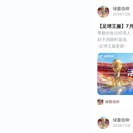
绿茵信仰
2026/7/28
【足球王服】7
尊敬的各位经理人
刻卡池限时返场。
-足球王服更新-
世界之巅赛场时刻
更新方式
测试服停服说明
测试充值返利规则
⭐世界之巅赛场时刻
世界之巅赛场时刻
7月29日 11:
费尔南德斯
绿茵信仰
赛场时刻加持下，加
绿茵信仰
2026/7/28