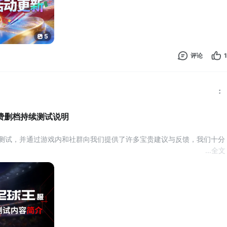
场进
5
评论
1
费删档持续测试说明
！
...
全文
。目前，赛季结算衔接、球员赛季机制和局内攻防体验仍需要进一步测试与验
录体验游戏内容；测试