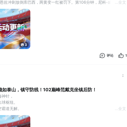
，恩佐冲刺放倒库巴西，两黄变一红被罚下。第106分钟，尼科-威廉斯头
...
全文
爆杆破门！最终比分西班牙 1-0 阿根廷夺队史第二冠。
！【足球王】服也正式进入荣耀阶段。随着工资帽上限提升至178，玩家
员，进一步丰富阵容搭配。参与更多任务还可获取积分
3
评论
1
稳如泰山，镇守防线！102巅峰范戴克坐镇后防！
海神针，
出球枢纽。
空霸道无解。
...
全文
，
，