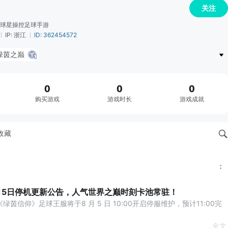
关注
真实球星操控足球手游
IP: 浙江
ID: 362454572
绿茵之巅
0
0
0
购买游戏
游戏时长
游戏成就
收藏
月5日停机更新公告，人气世界之巅时刻卡池常驻！
茵信仰》足球王服将于8 月 5 日 10:00开启停服维护，预计11:00完
...
全文