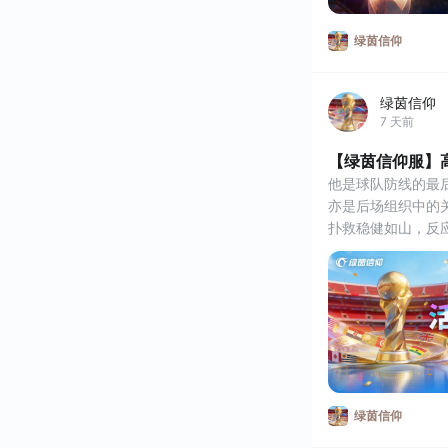
绿茵信仰
绿茵信仰
7 天前
【绿茵信仰服】
他是球队防线的最
亦是后场组织中的
扑救稳健如山，反
指挥后防井然有序
高接低挡无懈可击
长传反击精准致命
102巅峰皮克福德
⭐转动绿茵⭐
【转动绿茵】新一期转
隆重登场！本期大
1）「102巅峰【皮
绿茵信仰
2）「101巅峰【安
3）「101