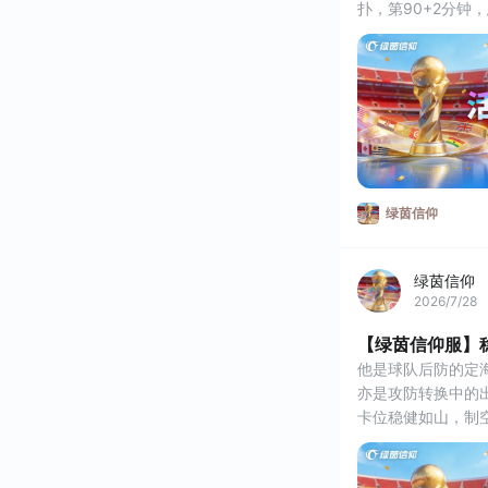
扑，第90+2分钟
球回做，费兰禁区内
世界大赛冠军出炉
可上阵更多强力球
绿茵信仰
绿茵信仰
2026/7/28
【绿茵信仰服】
他是球队后防的定
亦是攻防转换中的
卡位稳健如山，制
指挥调度无处不在
长传转移精准致命