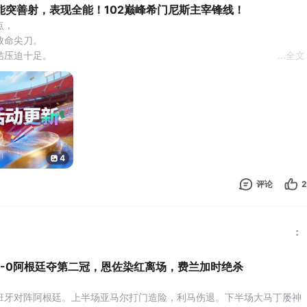
能突善射，表现全能！102巅峰希门尼斯主宰锋线！
点，
致命尖刀。
结压迫十足。
...
全文
线，
推进，
一击，
可靠。
门尼斯，强势登场！
4
27日11:00-8月3日11:00期间，通过参与活动购买连锁礼包，有机会获
峰球员【劳尔·希门尼斯】】、【101潜力值巅峰球员【约翰·瓦
评论
2
1-0阿根廷夺第二冠，恩佐染红离场，费兰加时绝杀
班牙对阵阿根廷。上半场亚马尔打门造险，利马伤退。下半场大马丁屡神