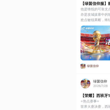
【绿茵信仰服】
他是锋线的可靠支
亦是攻城拔寨中的
抢点敏锐果断，终
大范围拉扯撕裂防
强悍对抗扛开中卫
关键时刻完成致命
门前嗅觉同样稳定
102巅峰劳尔·希
⭐连环摘星⭐
1、【连环摘星】7月
取【102潜力值巅
绿茵信仰
绿茵信仰
2026/7/28
【荣耀】西班牙
⭐热点赛事⭐
世界大赛决赛，西