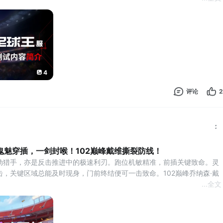
卡池调整为赛季常驻，以下卡池持续开放覆盖整个赛季。
战魂：可获取【费尔南德斯 - 世界之巅】世界之巅 - 高卢铁壁：可获取【萨
世界之巅 - 新王之锋：可获取【姆巴佩 - 世界之巅】世界之巅 - 传奇终
4
评论
2
鬼魅穿插，一剑封喉！102巅峰戴维撕裂防线！
动猎手，亦是反击推进中的极速利刃。跑位机敏精准，前插关键致命。灵
，关键区域总能及时现身，门前终结便可一击致命。102巅峰乔纳森·戴
...
全文
池将于8月3日11时至8月10日11时开启！每次招募都有概率获得102潜力
维】、101潜力值巅峰【尤塔基斯】、101潜力精选【克莱·拉林】等球