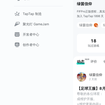
绿茵信仰
FIFPro正版授权，
TapTap 制造
加入 TapTap 1898 天
聚光灯 GameJam
绿茵信仰
开发者中心
18
创作者中心
玩过游戏
1031
动态
评价
绿茵信仰
2 天前
【足球王服】8
尊敬的各位球星：《绿
成维护开服。
⭐维护更新内容⭐