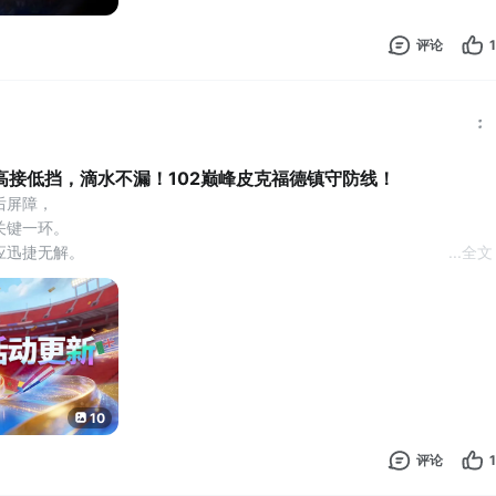
评论
1
高接低挡，滴水不漏！102巅峰皮克福德镇守防线！
后屏障，
关键一环。
应迅捷无解。
...
全文
，
，
。
，强势登场！
动绿茵将于7月31日11:00-8月7日11:00开启，102巅峰【皮克福德】
10
奖为：
克福德】*1」
评论
1
东尼·戈登】*1」