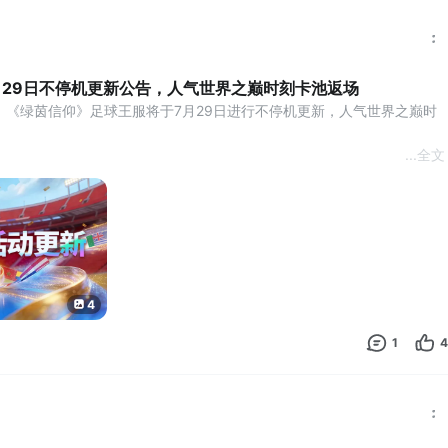
月29日不停机更新公告，人气世界之巅时刻卡池返场
：《绿茵信仰》足球王服将于7月29日进行不停机更新，人气世界之巅时
...
全文
卡池返场
卡池⭐
球员限时返场，分时段开启抽取，具体安排如下：
4
00：【费尔南德斯-世界之巅】、【萨利巴-世界之巅】限时返场。
1
4
速+5、带球