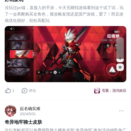
没玩过pc端，直接入的手游，今天无聊找游戏看到这个试了试，玩
了一会果断购买全角色，搜攻略发现还是国产游戏，爱了！而且游
戏优化很好，轻松高配玩
1
评论
苍翼：混沌效应
起名确实难
2024/5/31
奇异地牢骑士皮肤
论坛发帖就可以免费领取骑士稀有皮肤“奇异地牢”参加活动抽取免广