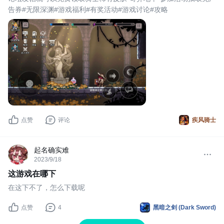
告券#无限深渊#游戏福利#有奖活动#游戏讨论#攻略
点赞
评论
疾风骑士
起名确实难
2023/9/18
这游戏在哪下
在这下不了，怎么下载呢
点赞
4
黑暗之剑 (Dark Sword)