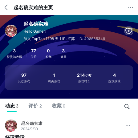
起名确实难的主页
起名确实难
Hello Gamer!
加入 TapTap 1798 天
IP: 江苏
ID: 408635349
3
77
0
3
获赞与收藏
关注
粉丝
徽章
97
1
214
4
小时
玩过游戏
购买游戏
游戏时长
游戏成就
动态
评价
收藏
3
2
0
起名确实难
2024/9/30
好玩爱玩