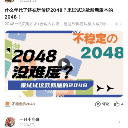
2023/3/21
什么年代了还在玩传统2048？来试试这款船新版本的
2048！
2048+俄罗斯方块+合成大西瓜，这是经典游戏集大成制作呀。坏
... 全文
消息：缝合怪；好消息：全缝了#宝藏游戏安利派对#游戏安利#游
戏讨论#休闲游戏#游戏推荐
不稳定的2048
评论
4
一只小鹿饼
2023/3/8