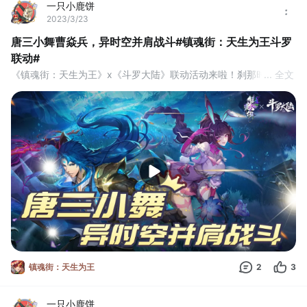
一只小鹿饼
2023/3/23
唐三小舞曹焱兵，异时空并肩战斗#镇魂街：天生为王斗罗
联动#
《镇魂街：天生为王》x《斗罗大陆》联动活动来啦！刹那时『斗转
... 全文
星移』，天崩地裂。“千手修罗” “柔骨魅兔”来到镇魂街能有怎样的表
现，让我们拭目以待。#游戏安利#游戏推荐#国产游戏#镇魂街：天
生为王斗罗联动
镇魂街：天生为王
2
3
一只小鹿饼