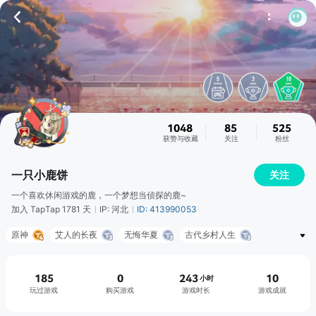
1048
85
525
获赞与收藏
关注
粉丝
一只小鹿饼
关注
一个喜欢休闲游戏的鹿，一个梦想当侦探的鹿~
加入 TapTap 1781 天
IP: 河北
ID: 413990053
原神
艾人的长夜
无悔华夏
古代乡村人生
纸嫁衣4红丝缠
斗罗大陆：魂师对决
王者荣耀
盗墓长生印
战双帕弥什
火炬之光：无限
185
0
243
10
小时
玩过游戏
购买游戏
游戏时长
游戏成就