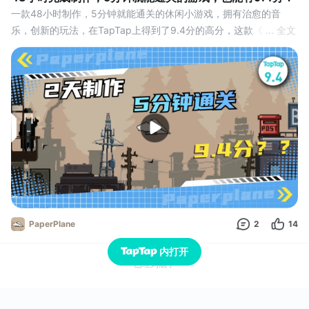
一款48小时制作，5分钟就能通关的休闲小游戏，拥有治愈的音
乐，创新的玩法，在TapTap上得到了9.4分的高分，这款《纸飞机
... 全文
（Paperplane）》到底是如何做到的？#游戏安利#游戏推荐#国产
游戏#休闲游戏#解压
PaperPlane
2
14
内打开
已经到底了