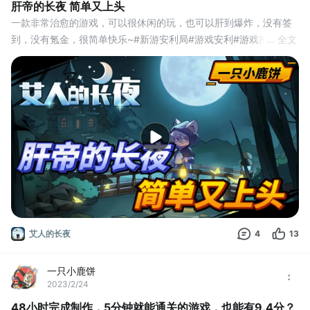
肝帝的长夜 简单又上头
一款非常治愈的游戏，可以很休闲的玩，也可以肝到爆炸，没有签
到，没有氪金，很简单快乐~#新游安利局#游戏安利#游戏推荐#单
... 全文
机游戏#游戏资讯#新游安利
艾人的长夜
4
13
一只小鹿饼
2023/2/24
48小时完成制作，5分钟就能通关的游戏，也能有9.4分？