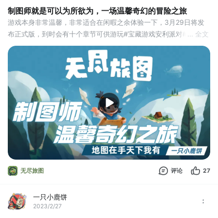
制图师就是可以为所欲为，一场温馨奇幻的冒险之旅
游戏本身非常温馨，非常适合在闲暇之余体验一下，3月29日将发
布正式版，到时会有十个章节可供游玩#宝藏游戏安利派对#游戏安
... 全文
利#游戏推荐#国产游戏#Steam游戏#单机游戏
无尽旅图
评论
27
一只小鹿饼
2023/2/27