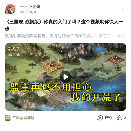
一只小鹿饼
2023/4/10
《三国志·战旗版》你真的入门了吗？这个视频助你快人一
步
视频对前期的阵容构建、发育思路做了简单的说明，看了它定你助
... 全文
你驰骋沙场。#游戏安利#攻略#游戏推荐
三国志·战棋版
评论
2