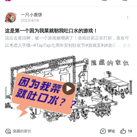
一只小鹿饼
2023/4/19
这是第一个因为我菜就朝我吐口水的游戏！
说出去谁信啊，被一个游戏被嘲讽了！游戏目前正在打折，喜欢可
以考虑入手哦~#TapTap七周年安利狂欢节#游戏安利#游戏推荐#单
... 全文
机游戏#Steam游戏
隐藏的家伙
评论
19