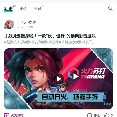
72
2
动态
评价
收藏
一只小鹿饼
2023/6/19
手残党要翻身啦！一款“没手也行”的畅爽射击游戏
#新游安利局#游戏安利#游戏推荐#单机游戏#游戏资讯
火力苏打
评论
3