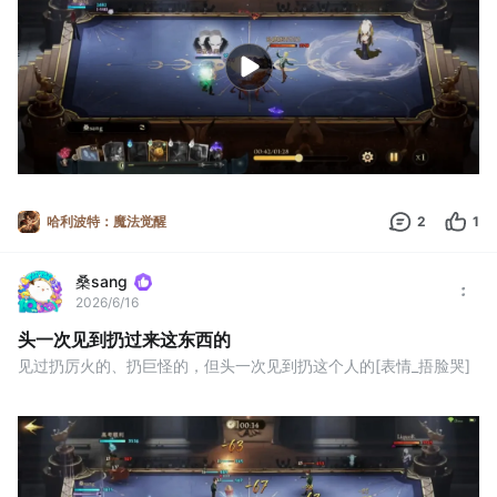
哈利波特：魔法觉醒
2
1
桑sang
2026/6/16
头一次见到扔过来这东西的
见过扔厉火的、扔巨怪的，但头一次见到扔这个人的[表情_捂脸哭]