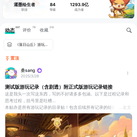
濯墨绘生者
84
1293.9亿
职业
等级
战力值
337
79
210
动态
评价
收藏
《落日山丘》游玩记录（含剧透）
置顶
桑sang
2025/3/28
测试版游玩记录（含剧透）附正式版游玩记录链接
这是我头一次写这东西，写的不好请多多包涵。以下是过程记录和
思考过程，括号里是吐槽...
本贴亦是所有游玩记录的目录贴！包含后续所有记录的链接（见最
...
全文
下部）。
那么，正文开始：
游戏一开始的动画流程略过（一开始去旁边长椅坐着什么也不要
动，在那发呆一分钟以后可解锁成就），下火车后可以点击左下角