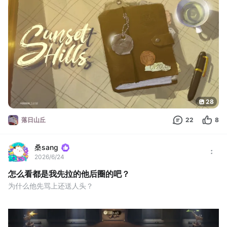
从主角汪梦中的回忆来看，他在参军时经历了一段痛苦时期，还好
雪崩导致的紧急刹车叫醒了他。
下车后，看到了两个在打雪仗的孩子，连主角汪都佩服这俩小孩子
（也可能是羡慕他们的天真无邪吧）
往右走走见到了我们的老朋友，这俩
28
落日山丘
22
8
桑sang
2026/6/24
怎么看都是我先拉的他后圈的吧？
为什么他先骂上还送人头？