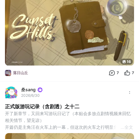
相当于身份证一样重要呀
在门口喊汪结果发现没汪搭理
门口另一边还站着一个让主角汪看着面熟的汪
去水龙头那也发现没有水...这看守所的条件有点糟糕啊
接着，看到几乎不离手的行李箱被俩汪当牌
16
落日山丘
7
7
桑sang
2026/6/30
正式版游玩记录（含剧透）之十二
开了新章节，又回来写游玩日记了（本贴会多放点剧情视频来回忆
相关情节，望见谅）
开篇仍是主角汪在火车上的一幕，但这次的火车之行明显危险很
...
全文
多，路遇雪崩不得不半路下车（剧情视频如有需要请自取）