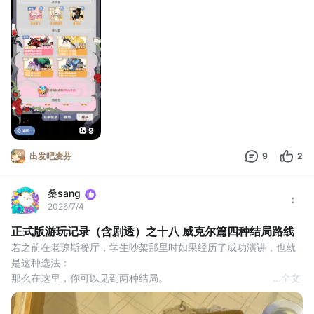
也就基础属性高了那么零点几，根本变化仍就是坐骑升了1星。
额外冷却缩减可以用对不上轴来解释伤害变低，那坐骑升星用什么
解释？
9
出发吧麦芬
9
2
桑sang
2026/7/4
正式版游玩记录（含剧透）之十八 威克尔篇四种结局路线
若之前在老琼斯餐厅，学生吵架那里时如果经历了成功演讲，也就
是这种选法：
那么在这里，你可以见到两种结局。
...
全文
结局一（一帆风顺结局）：罗兰及时赶到竞选会场参与演讲
主角汪用两盒火柴把壁炉点上火后，成功引起了别汪注意