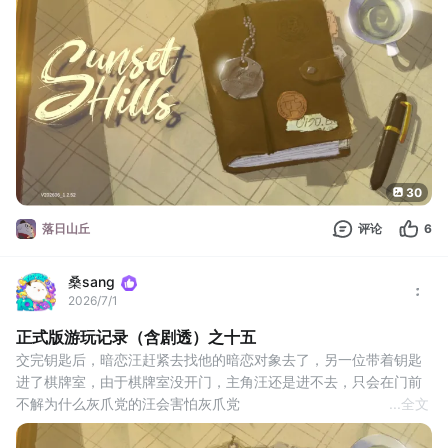
脾气
上电梯时出了情况，听到有两个不怀好意的汪想迫害某女士，主角
汪决定回去看看情况（此剧情如有需要请自取）
走之前发现每层都有一个这样的门，是布草间，之前没有
30
落日山丘
评论
6
桑sang
2026/7/1
正式版游玩记录（含剧透）之十五
交完钥匙后，暗恋汪赶紧去找他的暗恋对象去了，另一位带着钥匙
进了棋牌室，由于棋牌室没开门，主角汪还是进不去，只会在门前
不解为什么灰爪党的汪会害怕灰爪党
...
全文
既然他俩让开了路，那么就把这里好好探索一番吧～
大镜子旁边贴了很多报纸，《威克尔杂谈》貌似是7年前那场战役时