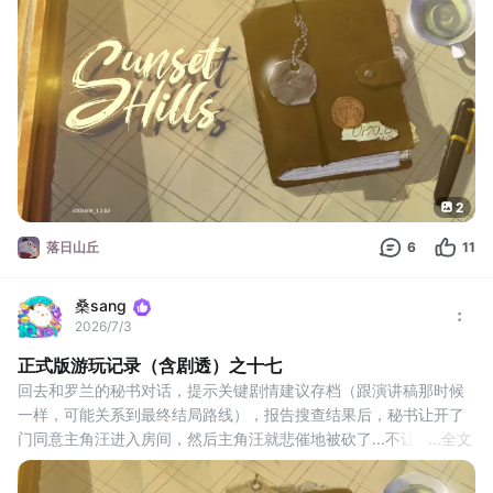
然后对着门用锤子，破门而出，就可以见到梅拉妮的哥哥过来接他
们，送罗兰到竞选会场参与竞选，之后主角汪和梅拉妮的哥哥聊了
起来，得知他想去当警察（剧情如有需要请自取）
竞选现场可以看到附近的人都
2
落日山丘
6
11
桑sang
2026/7/3
正式版游玩记录（含剧透）之十七
回去和罗兰的秘书对话，提示关键剧情建议存档（跟演讲稿那时候
一样，可能关系到最终结局路线），报告搜查结果后，秘书让开了
门同意主角汪进入房间，然后主角汪就悲催地被砍了...不让进去肯
...
全文
定她有鬼啊，这主角汪太善良了
（剧情如有需要请自取）
然后开始探索这黑漆漆的地方，首先看看那离的最近的东西是什么