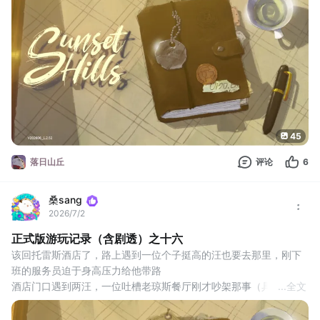
是个电箱，说里面的电路都断了，但哪怕都断了也仍旧需要先关电
闸
然后开始拼拼图
最后把左边那三个开关
45
落日山丘
评论
6
桑sang
2026/7/2
正式版游玩记录（含剧透）之十六
该回托雷斯酒店了，路上遇到一位个子挺高的汪也要去那里，刚下
班的服务员迫于身高压力给他带路
酒店门口遇到两汪，一位吐槽老琼斯餐厅刚才吵架那事（具体情况
...
全文
如有需要请自取）
进酒店后，看到了看守所的那位袭警记者...她好像在对大堂经理发