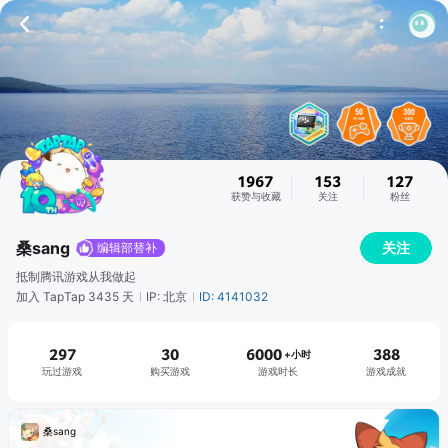
1967
153
127
获赞与收藏
关注
粉丝
桑sang
关注
编辑部替补
抵制腾讯游戏从我做起
加入 TapTap 3435 天
IP: 北京
ID: 4141032
297
30
6000
388
+小时
玩过游戏
购买游戏
游戏时长
游戏成就
桑sang