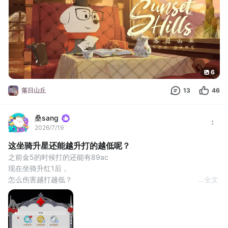
背包看看要做什么，得知需要前往托比克小镇和去科特大饭店会见
道格（dog？）。往右走和售票员对话，得知下一班车要一
6
落日山丘
13
46
桑sang
2026/7/19
这坐骑升星还能越升打的越低呢？
之前金5的时候打的还能有89ac
现在坐骑升红1后，
怎么伤害越打越低？
...
全文
打第一次是75ac
打第二次是83ac
第三次是仍是83ac
再也没打上过金5时期那伤害