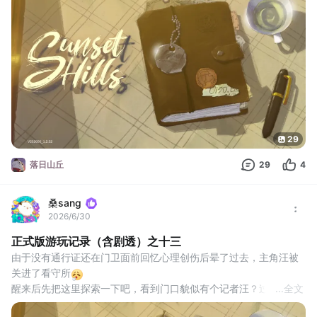
汪要以“替菜狗发声”为政治主张参与选举，且特意提到了罗兰是“图
克维奥人”，主角汪听到这个名字后觉得好熟悉，看来也是一位他的
熟人。（对话视频如有需要请自取）
通过这段对话猜测
29
落日山丘
29
4
桑sang
2026/6/30
正式版游玩记录（含剧透）之十三
由于没有通行证还在门卫面前回忆心理创伤后晕了过去，主角汪被
关进了看守所
醒来后先把这里探索一下吧，看到门口貌似有个记者汪？过去问了
...
全文
下得知是因为通行证过期了一个月因此被抓紧来的，看来这通行证