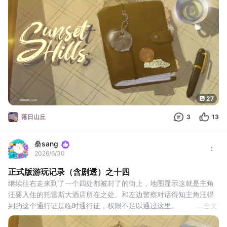
的报纸
另外还有《威克尔时报》，某篇文章的作者貌似被谁记恨了
接着去中间小路，看到这里也有一个涂鸦
这里探索完毕，吃瓜去～
回到井边的废弃城区
27
落日山丘
3
13
桑sang
2026/6/30
正式版游玩记录（含剧透）之十四
继续往右走来到了一个四处都被封了的街上，地图显示这就是主角
汪要入住的托雷斯大酒店所在之处。和左边警察对话得知主角汪得
到的这个通行证是临时通行证，权限不足以通过这里。
...
全文
右边大酒店门前有两个正在谈论此次选举的汪，得知有个叫“罗兰”的