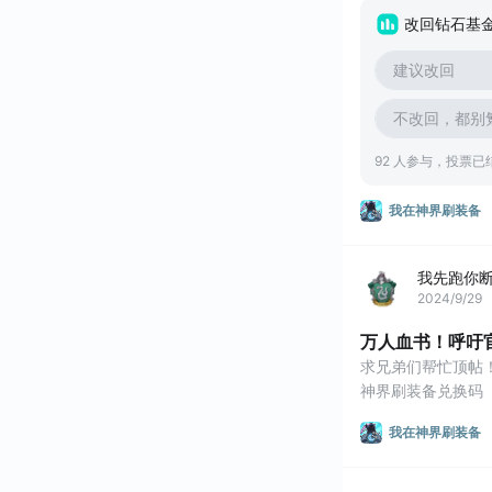
备礼包码 #我在神
改回钻石基金
备兑换码 #游戏日
建议改回
不改回，都别
92 人参与，投票已
我在神界刷装备
我先跑你
2024/9/29
万人血书！呼吁
求兄弟们帮忙顶帖！
神界刷装备兑换码
我在神界刷装备