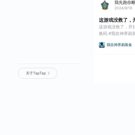
我先跑你
2024/9/18
这游戏没救了，
这游戏没救了，开
换码 #我在神界刷
我在神界刷装备
关于TapTap
营业执照
｜
沪 ICP 备 16012525 号
｜
沪网文（2025）0236-071 号
｜
增值
电信业务经营许可证：沪 B2-
20170322 B1-20204119
｜
广播电视
节目制作经营许可证：（沪）字第
04651号
｜
内容安全算法 网信算备
310112119986605230015号
｜
个性