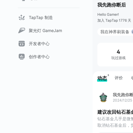
我先跑你断后
Hello Gamer!
TapTap 制造
加入 TapTap 1776 天
聚光灯 GameJam
我在神界刷装备
开发者中心
4
创作者中心
玩过游戏
3
动态
评价
我先跑你
2024/12/25
建议改回钻石基
钻石基金几乎是微
取消钻石基金后，
戏微氪玩家连体力