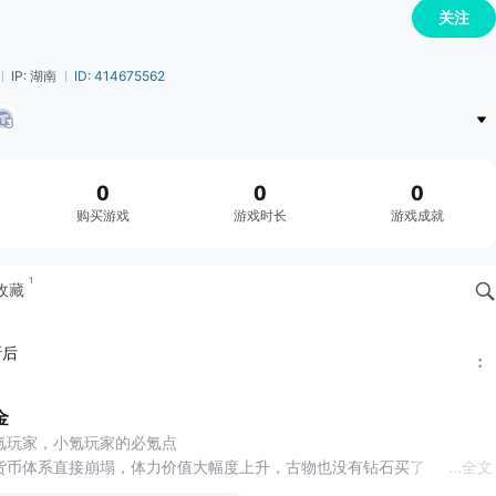
关注
IP: 湖南
ID: 414675562
0
0
0
购买游戏
游戏时长
游戏成就
1
收藏
断后
金
氪玩家，小氪玩家的必氪点
货币体系直接崩塌，体力价值大幅度上升，古物也没有钻石买了，一个游
...
全文
都买不起还怎么玩？策划能不能改回来？#我在神界刷装备 #我在神界刷装