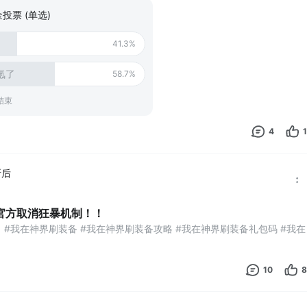
界刷装备兑换码 #我在神界刷装备攻略 #我在神界刷装备 #我在神界刷装
投票 (单选)
常 #今天游戏圈发生了啥
41.3%
氪了
58.7%
结束
4
1
断后
官方取消狂暴机制！！
#我在神界刷装备 #我在神界刷装备攻略 #我在神界刷装备礼包码 #我在
10
8