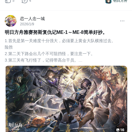
5
4
明日方舟
恋一人念一城
2026/1/9
明日方舟雅赛努斯复仇记ME-1～ME-8简单好抄。
1.首先是第一关难度十分强大，必须要上黄金大队横推过去。
险胜
2.第二关下路会出几个不可阻挡怪，要注意一下。
3.第三关有飞行怪了，记得带高台干员。
4.第四关带跳跃奶还是很关键的，他那个跑车打人很疼，高台基本
坚持不住。
5.第五关这个马头可以承载五个怪而且是不可阻挡，比较肉。
6.第六关把水池都蓄满后很好打，这次M3用处非常大。
7.本关左上红门出现的怪比较肉用凋零损伤最好。
8.最后是第八关
16