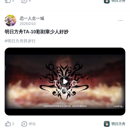
5
4
明日方舟
恋一人念一城
2026/2/10
明日方舟TA-10彩刻章少人好抄
#明日方舟辞岁行
2
评论
明日方舟