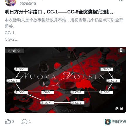
2026/3/10
明日方舟十字路口，CG-1——CG-8全突袭摆完挂机。
本次活动只是个故事集所以并不难，用初雪带几个奶盾就可以全部
通关。
CG-1
CG-2
CG-3
CG-4
CG-5
CG-6这关敌人伤害还是挺高的，建议带个奶。
CG-7
CG-8最后一关也不难，如果练度不够的话可以带个奶
感谢大家的观看
#明日方舟 #明日方舟十字路口 
#明日方舟十字路口
16
3
1
明日方舟