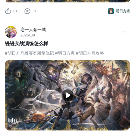
13
13
明日方舟
恋一人念一城
2026/1/9
缇缇实战演练怎么样
#明日方舟雅赛努斯复仇记 #明日方舟 #明日方舟攻略