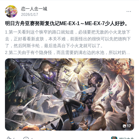
恋一人念一城
2026/1/17
明日方舟亚赛努斯复仇记ME-EX-1～ME-EX-7少人好抄。
1.第一关看到这个狭窄的路口就知道，必须要把无敌的小火龙放下
去，正好看看新皮肤，本关不难，前面怪出的很快可以先把德狗下
了，然后阿斯卡纶，最后造高台下小火龙就可以了。
2.第二关由于有个隐身怪，而且需要奶满右边的水池，所以对奶量
需求还是还高的，带个近卫兔开大平a就可以了。
3.第三关还是有点难度的，雕像猫对高台威胁很大，而且射程还
远，最后出的怪攻击力大，而且跑起来还阻挡不了。稍微要点手
操，其实就是最
17