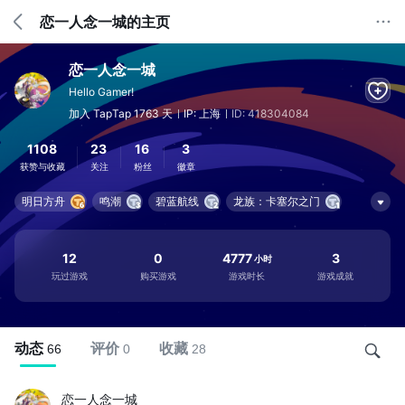
恋一人念一城的主页
恋一人念一城
Hello Gamer!
加入 TapTap 1763 天
IP: 上海
ID: 418304084
1108
23
16
3
获赞与收藏
关注
粉丝
徽章
明日方舟
鸣潮
碧蓝航线
龙族：卡塞尔之门
物华弥新
明日方舟：终末地
崩坏：星穹铁道
嗒啦啦的家
神隐之子
拂晓
12
0
4777
3
小时
玩过游戏
购买游戏
游戏时长
游戏成就
动态
评价
收藏
66
0
28
恋一人念一城