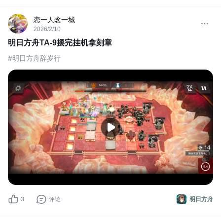
恋一人念一城
2026/2/10
明日方舟TA-9摆完挂机拿刻章
#明日方舟辞岁行
3
评论
明日方舟