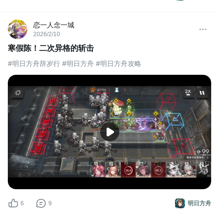
恋一人念一城
2026/2/10
寒假陈！二次异格的斩击
#明日方舟辞岁行 #明日方舟 #明日方舟攻略
6
9
明日方舟