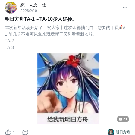
恋一人念一城
2026/2/10
明日方舟TA-1～TA-10少人好抄。
本次新年活动开始了，祝大家十连双金都抽到自己想要的干员
#
1.前几关不难可以拿来玩玩新干员和看看新衣服。
TA-2
TA-3
TA-4
TA-5本关有个书兵会转移干员，赛雷娅放在煌前面就可以了。
TA-6 先手逻各斯 赛雷娅 小羊 能天使
TA-7先手煌 初雪 白面鸮 最后赛雷娅
TA-8最后白面鸮和赛雷娅会被扫到左下角不过没事，初雪有名刀死
不了。
TA-9本关有刻章（就是用笔把一个
21
4
1
明日方舟