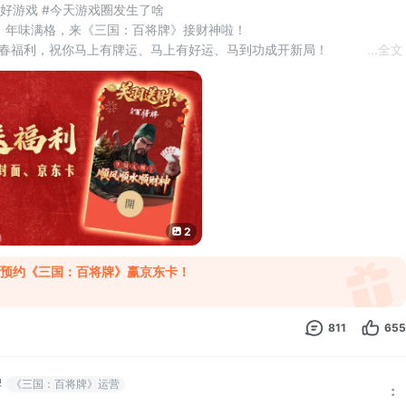
现好游戏 #今天游戏圈发生了啥 
，年味满格，来《三国：百将牌》接财神啦！
6新春福利，祝你马上有牌运、马上有好运、马到功成开新局！
...
全文
 2026年2月24日
福利
1名
2名
名
接好运！
2
丨预约《三国：百将牌》赢京东卡！
811
655
牌
《三国：百将牌》运营