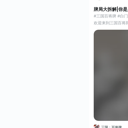
牌局大拆解|你
#三国百将牌 #白门
欢迎来到三国百将
郭嘉仅剩22AA，
境翻盘？
👉 《三国：百将
语音包和六大名将，
前往
三国：百将牌