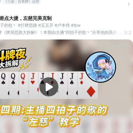
牌
《三国：百将牌》运营
主差点大捷，左慈完美克制
子的歌丶 #打牌思路 #五五开 #卢本伟 #lbw
牌《牌局思路大拆解》！本期由主播“四拍子的歌丶”分享他的高光对局。
... 全文
一个炸弹和一组三不带，眼看大捷在即，左慈发动技能强制塞牌，打碎了
完视频将帮助你更好地把握技能发动时机！
牌》S1新赛季“煮酒相邀”现已开启，三分钟超爽技能打牌！下载立得五五开
，打牌