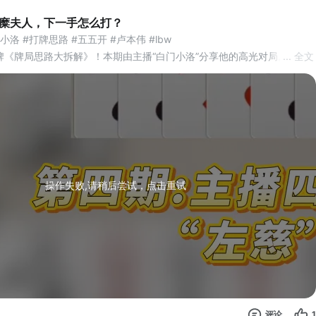
是糜夫人，下一手怎么打？
小洛 #打牌思路 #五五开 #卢本伟 #lbw
牌《牌局思路大拆解》！本期由主播“白门小洛”分享他的高光对局。地主
... 全文
而你是糜夫人，手上是K6553散牌，如何利用队友邓艾的技能和万能牌绝
牌》S1新赛季“煮酒相邀”现已开启，三分钟超爽技能打牌！下载立得五五开
打牌送500抽、9000金饼和限定皮肤！
操作失败,请稍后尝试，点击重试
评论
1