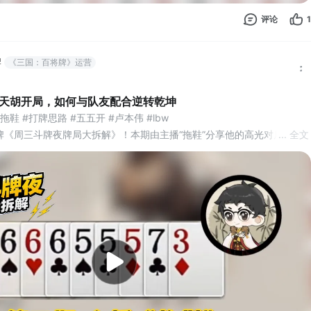
评论
1
牌
《三国：百将牌》运营
主天胡开局，如何与队友配合逆转乾坤
拖鞋 #打牌思路 #五五开 #卢本伟 #lbw
牌《周三斗牌夜牌局大拆解》！本期由主播“拖鞋”分享他的高光对局，教
... 全文
测地主手牌、与队友默契配合压制地主的“天胡开局”。
牌》S1新赛季“煮酒相邀”现已开启，三分钟超爽技能打牌！下载立得五五开
打牌送500抽、9000金饼和限定皮肤！