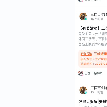
三国百将
15 小时前
【有奖活动】三伏
各位主公，热浪来
外面三伏天，百将
全新上线的2V2组
叫上好兄弟，两人
三伏避暑
默契配合打赢翻盘
参与方式：关注发帖账
互相坑完哈哈大笑
结束时间：2026-08-
今日话题：你在2
是队友一个信号你
三国：百将牌
还是绝境中一波神
参与方式：
在评论
三国百将
15 小时前
牌局大拆解|姜维