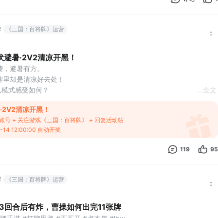
牌
《三国：百将牌》运营
避暑·2V2清凉开黑！
袭，避暑有方。
牌里却是清凉好去处！
队模式感受如何？
...
全文
组队，并肩作战。
·2V2清凉开黑！
，比喝了冰可乐还爽；
号 + 关注游戏《三国：百将牌》 + 回复活动帖
，三伏天的燥热全都消了。
14 12:00:00 自动开奖
V2模式中最酣畅淋漓的一场对战是怎样的？
就秒懂，连续压制让对手毫无还手之力？
119
95
配合极限翻盘，获胜后长舒一口气？
牌
《三国：百将牌》运营
3回合后有炸，曹操如何出完11张牌