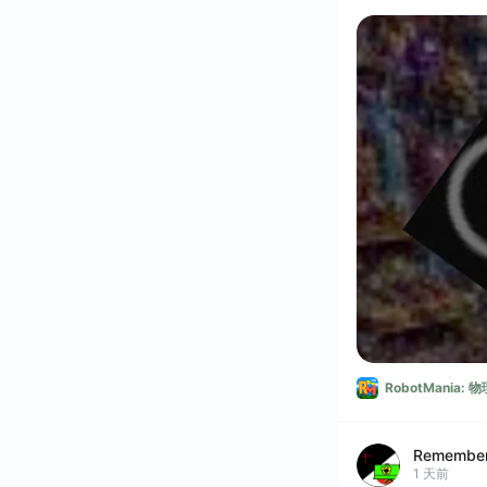
RobotMania:
Remembe
1 天前