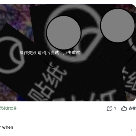
操作失败,请稍后尝试，点击重试
 物理沙盒世界
1
点赞
r when