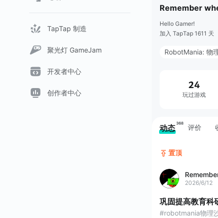
Remember wh
Hello Gamer!
TapTap 制造
加入 TapTap 1611 天
聚光灯 GameJam
RobotMania:
Incredible Sprun
开发者中心
24
聚光灯游戏创作
创作者中心
玩过游戏
嗒啦啦的家
368
动态
评价
置顶
Remembe
2026/6/12
巩固提高教育科
#robotmania物