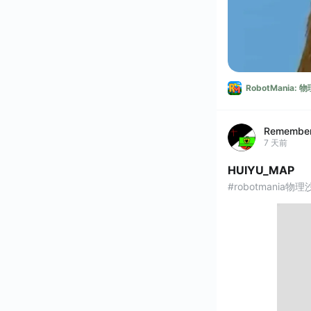
RobotMania:
Remembe
7 天前
HUIYU_MAP
#robotmania物