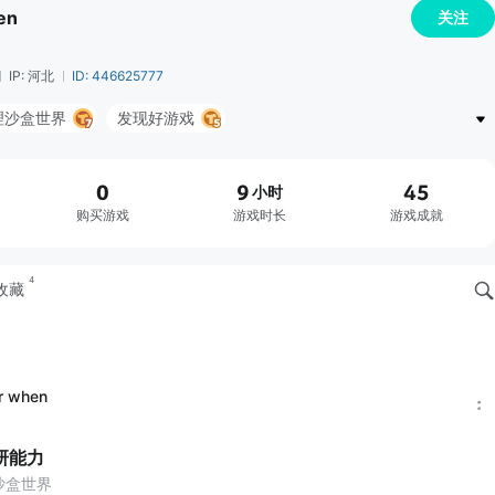
en
关注
IP: 河北
ID: 446625777
 物理沙盒世界
发现好游戏
回门
ki Beat Box
Roblox
0
9
45
小时
挑战
TapTap 生活区
PC | 主机 | 掌机
购买游戏
游戏时长
游戏成就
我的世界：移动版
4
收藏
r when
研能力
理沙盒世界