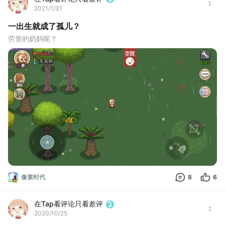
2021/1/31
一出生就成了孤儿？
劳资的奶妈呢？
像素时代
8
6
在Tap看评论只看差评
2020/10/25