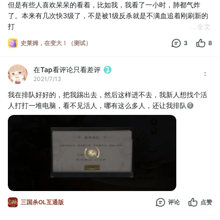
但是有些人喜欢呆呆的看着，比如我，我看了一小时，肺都气炸
了。本来有几次快3级了，不是被1级反杀就是不满血追着刚刷新的
打
...
全文
另外史莱姆来点别样的天赋什么的吧，看了半天也就极其低的血量
史莱姆，在变大！（测试）
3
8
+50和击杀满血而已
要知道，放置游戏还有个点就是让人看着爽啊，这一点都不爽还强
在Tap看评论只看差评
制在线放置，我觉得你这游戏不行
2021/7/13
我在排队好好的，把我踢出去，然后这样进不去，我新人想找个活
人打打一堆电脑，看不见活人，哪有这么多人，还让我排队😅
三国杀OL互通版
评论
点赞