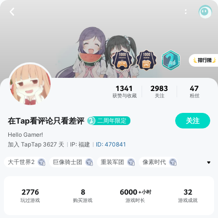
1341
2983
47
获赞与收藏
关注
粉丝
在Tap看评论只看差评
关注
二周年限定
Hello Gamer!
加入 TapTap 3627 天
IP: 福建
ID: 470841
大千世界2
巨像骑士团
重装军团
像素时代
文字九州修仙
开局一把剑
冒险者日记
史莱姆城堡
2776
8
6000
32
+小时
玩过游戏
购买游戏
游戏时长
游戏成就