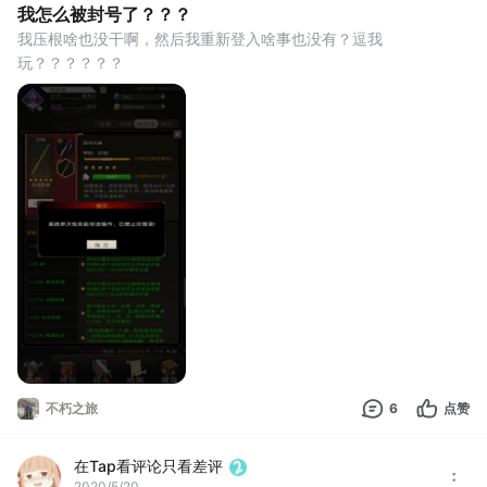
我怎么被封号了？？？
我压根啥也没干啊，然后我重新登入啥事也没有？逗我
玩？？？？？？
不朽之旅
6
点赞
在Tap看评论只看差评
2020/5/20