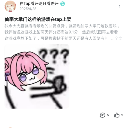
在Tap看评论只看差评
2025/4/28
仙宗大掌门这样的游戏在tap上架
我今天无聊就看看最近的回复点赞，就发现仙宗大掌门这款游戏，
我评价说这游戏上架两天评分还高达9.1分，然后就试图再去看看，
这游戏竟然下架了，可是搜索帖子前两天还是有人回复有关帖子，
...
全文
我肚子都笑疼了，感觉还没有一星期吧，不晓得下次换啥皮再来一
次，希望有人搜索到能艾特我一下，让我看个笑话
5
2