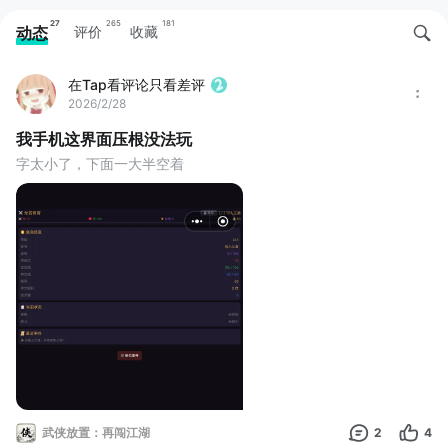
27
265
181
动态
评价
收藏
在Tap看评论只看差评
2026/2/28
我手机这界面压根没法玩
字太小了，下面一大半空着
武侠放置：再闯江湖
2
4