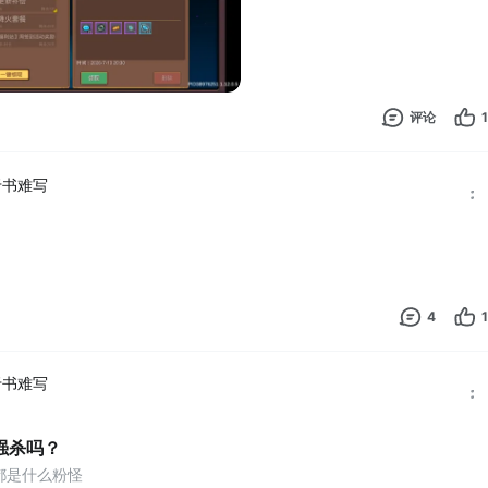
评论
1
于书难写
4
1
于书难写
强杀吗？
都是什么粉怪