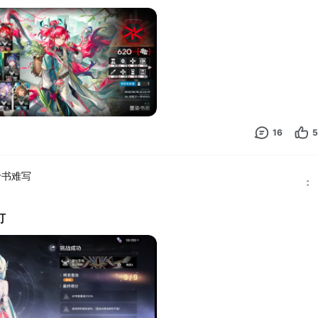
16
5
于书难写
打