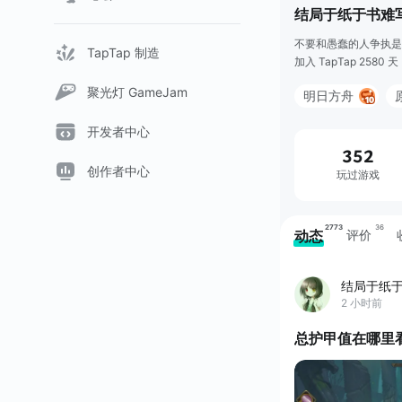
结局于纸于书难
不要和愚蠢的人争执是
TapTap 制造
加入 TapTap 2580 天
聚光灯 GameJam
明日方舟
弹力果冻
开发者中心
352
地下城与勇士：
创作者中心
玩过游戏
2773
36
动态
评价
结局于纸
2 小时前
总护甲值在哪里