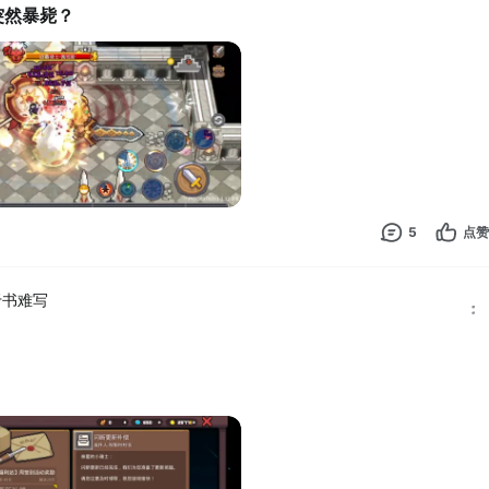
突然暴毙？
5
点赞
于书难写