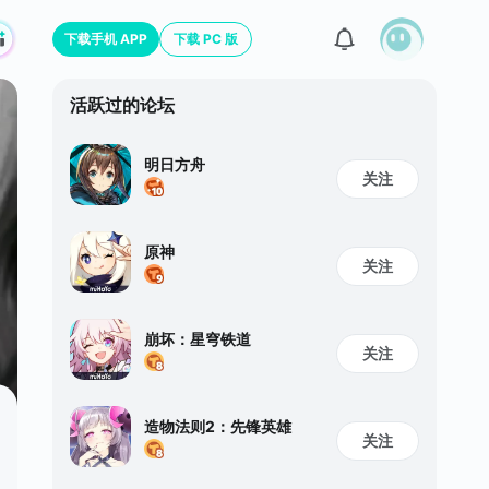
下载手机 APP
下载 PC 版
活跃过的论坛
明日方舟
关注
原神
关注
崩坏：星穹铁道
关注
造物法则2：先锋英雄
关注