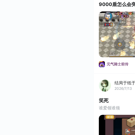
9000盾怎么会
元气骑士前传
结局于纸
2026/7/13
笑死
谁爱领谁领