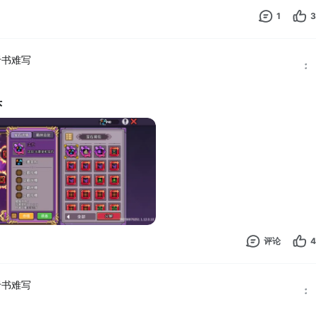
1
3
于书难写
头
评论
4
于书难写