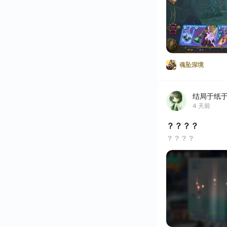
魂坠深境
结局于纸
4 天前
？？？？
？？？？