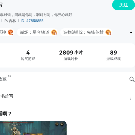
写
关注
非对错，问就是你对，啊对对对，你开心就好
IP: 吉林
ID: 47858855
原神
崩坏：星穹铁道
造物法则2：先锋英雄
苍翼：混沌效应
百分之一
恶魔秘境
4
2809
89
小时
起源
长安幻世绘
购买游戏
游戏时长
游戏成就
29
收藏
于书难写
看啊？