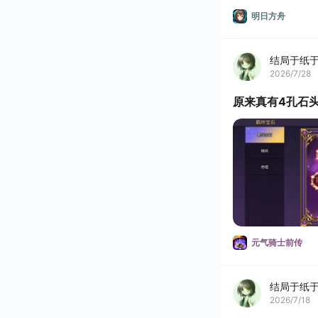
明日方舟
结局于纸
2026/7/28
原来真有4孔石
元气骑士前传
结局于纸
2026/7/18