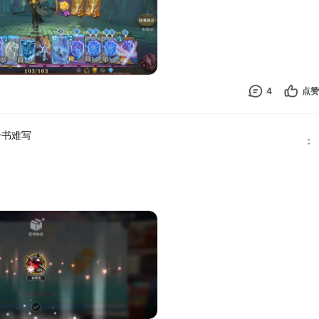
4
点赞
于书难写