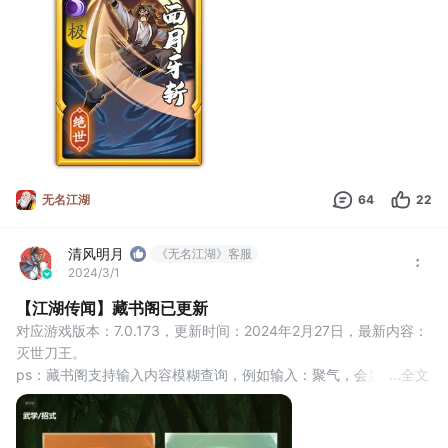
侠士闻其狱中不屈，遂授以独门刀法，此法本无名，因府尹清廉，
气势所生。
杨震行走江湖，以面具示人，号“隐面判官”。
夜间出手，刀光如月，江湖人赠名“铁面月牙
无名江湖
64
22
清风明月
《无名江湖》客服
2024/3/1
【江湖传闻】藏书阁已更新
对应游戏版本：7.0.173，更新时间：2024年2月27日，最新内容：
灭世刀王。
ps：藏书阁支持输入内容模糊查询，例如输入：聚气，会显示所有
...
全文
相关内容。
传送门：