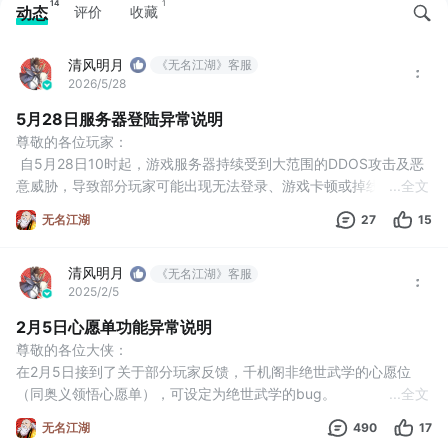
14
1
动态
评价
收藏
清风明月
《无名江湖》客服
2026/5/28
5月28日服务器登陆异常说明
尊敬的各位玩家：
 自5月28日10时起，游戏服务器持续受到大范围的DDOS攻击及恶
意威胁，导致部分玩家可能出现无法登录、游戏卡顿或掉线等异常
...
全文
情况。
无名江湖
27
15
 目前，我们的技术人员正在全力进行紧急优化和问题修复，力争尽
快恢复服务器的稳定运行。
清风明月
在此期间，如果您遇到无法登录游戏的情况，建议您：
《无名江湖》客服
2025/2/5
1：稍等几分钟，等待本地网络缓存刷新后再次尝试登录；
2：尝试切换手机飞行模式（开启后再关闭），重新连接网络；
2月5日心愿单功能异常说明
3
尊敬的各位大侠：
在2月5日接到了关于部分玩家反馈，千机阁非绝世武学的心愿位
（同奥义领悟心愿单），可设定为绝世武学的bug。
...
全文
我们在获得反馈后，立即展开了修复和处理，目前此问题还在处理
无名江湖
490
17
进行中。