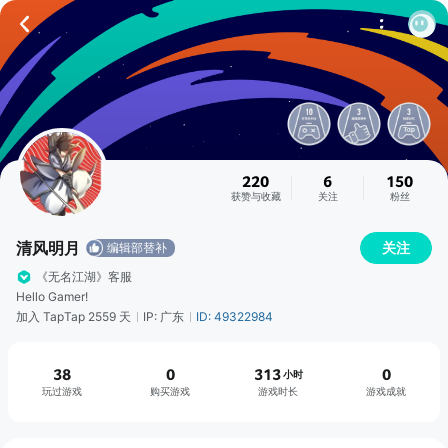
220
6
150
获赞与收藏
关注
粉丝
清风明月
关注
编辑部替补
《无名江湖》客服
Hello Gamer!
加入 TapTap 2559 天
IP: 广东
ID: 49322984
38
0
313
0
小时
玩过游戏
购买游戏
游戏时长
游戏成就