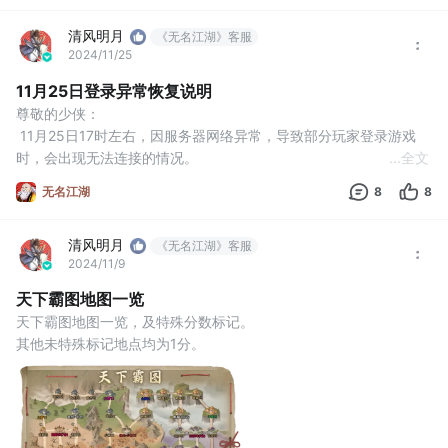
清风明月
《无名江湖》客服
2024/11/25
11月25日登录异常恢复说明
尊敬的少侠：
 11月25日17时左右，因服务器网络异常，导致部分玩家登录游戏
时，会出现无法连接的情况。
...
全文
 该问题已于19时左右恢复正常，我们将继续关注登录情况，确保游
无名江湖
8
8
戏正常。
 同时也将于11月25日华山论剑活动结束之后，通过游戏邮件功能发
清风明月
放补偿。
《无名江湖》客服
2024/11/9
 感谢您的支持和理解，我们将尽快完成修复和补偿发放。
无名小居
天下霸图地图一览
11月25日
天下霸图地图一览，及特殊分数标记。
其他未特殊标记地点均为1分。