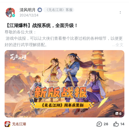
补充说明：
清风明月
目前此问题还在处理中，各位玩家所反馈的所有信息，均已查收。
《无名江湖》客服
2024/12/24
我们将在本公告陆续同步，最新情况，您可以留意此公告更新信息
说明。
【江湖爆料】战报系统，全面升级！
目前情况如下：
尊敬的各位大侠：
1：此bug是由于2025年1月27日春节活动更新之
 游戏中战报，可以让大侠们查看整个比赛过程的各种细节，以便更
好的进行武学理解搭配。
...
全文
 针对战报系统的“可读性”和“易用性”，我们将在12月25日周年庆版
本更新中，对战报系统进行如下优化：
1、对战斗阶段的模块进行梳理，清晰展示当前模块。
 当前查看的阶段/模块信息的标题，会在战报的最上方锁定。方便大
侠们了解当前阅读到的信息，位于战斗的哪一个阶段/模块下。
2、 引入点击可查询的T
6
无名江湖
26
14