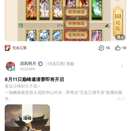
面中使用”复制代码”功能，生成并自动复制自己本套武学搭配的分享
代码。
 复制的套路代码，可通过聊天频
5
无名江湖
15
10
清风明月
《无名江湖》客服
2024/8/6
8月11日巅峰邀请赛即将开启
各位少侠好久不见~
一场燃烧着竞技火花的华山对决，即将在“无名江湖手游”直播间展
开。
...
全文
这次有何不同?直播间将邀请江湖顶尖高手参与本期比赛。
游戏中、论坛内或群聊中，少侠们口中相传各种游戏高人，江湖高
手，都有可能出现在比赛中!
已经开始期待这场空前的对决现场了。
除此以外，本期比赛奖励加码!前八强将解锁最新【限时称号】奖