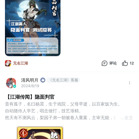
如果您正有此意，不妨点击下方问卷报名，我们将在审核后同您进
行联系。
问卷地址：https://wj.qq.com/s2/14907031/4120/
无名江湖
评论
12
清风明月
《无名江湖》客服
2024/6/19
【江湖传闻】隐面判官
昔有孤子，名曰杨震，生于戏院，父母早逝，以百家饭为生。
自幼随伶人学艺，唱念做打，技艺渐精。
然天有不测风云，梨园子弟一朝被卷入重案，主审无能，欲以刑逼
...
全文
供，屈打成招。
幸有侠士出手，潜入调查，终证清白。
杨震出狱，心怀感激，立志学武，以助弱小。