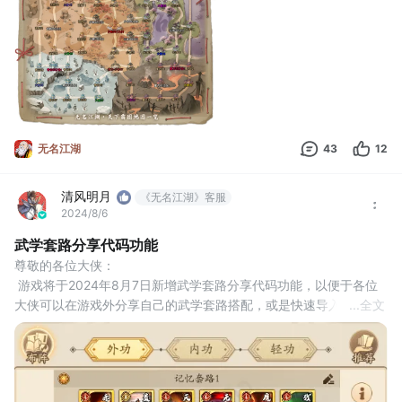
无名江湖
43
12
清风明月
《无名江湖》客服
2024/8/6
武学套路分享代码功能
尊敬的各位大侠：
 游戏将于2024年8月7日新增武学套路分享代码功能，以便于各位
大侠可以在游戏外分享自己的武学套路搭配，或是快速导入其他大
...
全文
侠分享的武学套路。
 注：本功能需通过App Store或TapTap等官方渠道下载最新包后使
用。
 您可以在武学布阵界面、速配界面的分享菜单中，或在武学套路界