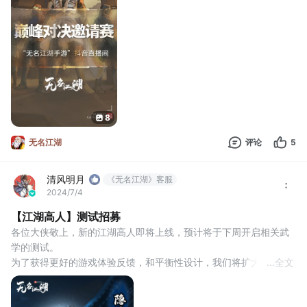
励，不仅如此，直播间围观掉落的奖励也会提升。
关注直播间，获奖不迷路，就在《无名
8
无名江湖
评论
5
清风明月
《无名江湖》客服
2024/7/4
【江湖高人】测试招募
各位大侠敬上，新的江湖高人即将上线，预计将于下周开启相关武
学的测试。
为了获得更好的游戏体验反馈，和平衡性设计，我们将扩大本次高
...
全文
人武学测试范围。
欢迎各门各派江湖豪侠，参与测试并积极反馈测试体验。