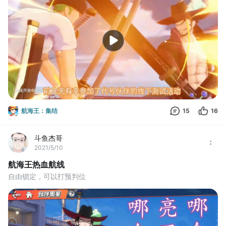
航海王：集结
15
16
斗鱼杰哥
2021/5/10
航海王热血航线
自由锁定，可以打预判位