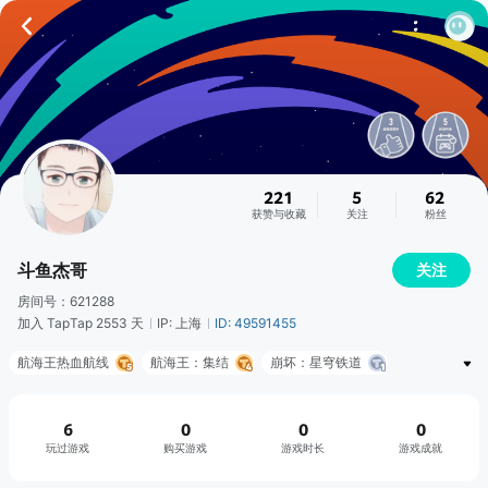
221
5
62
获赞与收藏
关注
粉丝
斗鱼杰哥
关注
房间号：621288
加入 TapTap 2553 天
IP: 上海
ID: 49591455
航海王热血航线
航海王：集结
崩坏：星穹铁道
执剑之刻
6
0
0
0
玩过游戏
购买游戏
游戏时长
游戏成就