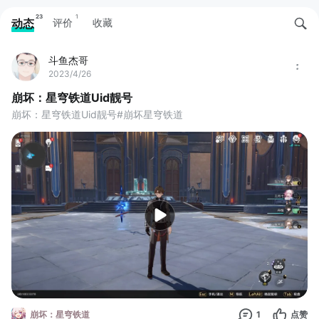
23
1
动态
评价
收藏
斗鱼杰哥
2023/4/26
崩坏：星穹铁道Uid靓号
崩坏：星穹铁道Uid靓号#崩坏星穹铁道
崩坏：星穹铁道
1
点赞