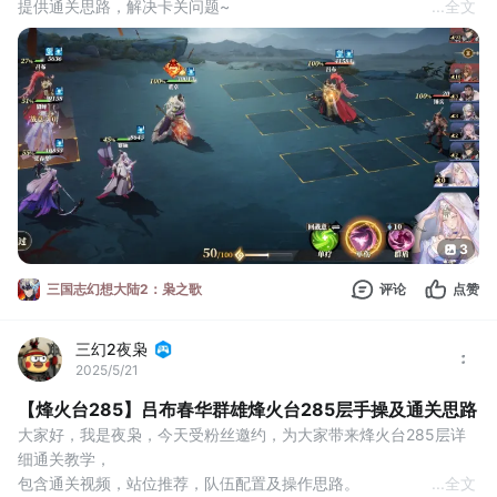
提供通关思路，解决卡关问题~
...
全文
一、关卡武将介绍
301层的守关武将是吕布加一个锤兵，吕布一上来会直接跳大秒杀
你的脆皮英雄，也是本关最难的点，所以建议大家打此关前，先把
所有潜能点重置，全加在伤害减免上。只要撑住吕布一个大，后续
让奶妈慢慢奶回来，就简单很多了。
二、战斗细节
1）站位推
3
三国志幻想大陆2：枭之歌
评论
点赞
三幻2夜枭
2025/5/21
【烽火台285】吕布春华群雄烽火台285层手操及通关思路
大家好，我是夜枭，今天受粉丝邀约，为大家带来烽火台285层详
细通关教学，
包含通关视频，站位推荐，队伍配置及操作思路。
...
全文