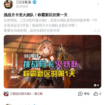
三幻2夜枭
2025/6/9
挑战月卡党火烧队！称霸新区的第一天
众所周知，三幻2也叫做火烧2，吴国火烧队是现在的版本唯一T0
主包决定从0开始！挑战用月卡火烧队去新区冲榜！
看重生归来的我，如何在新区完美开局
...
全文
第一天最重点的自然是决定阵容
根据你最终想玩的阵容，来设置心愿单武将
重生的我只有一个选择
那就是T0火烧队！
毫不犹豫把周瑜陆逊设置为心愿武将
对了，抽卡之前大家记得把礼包都领一遍
虽然都是蚊子腿，不过总比没有好
这时候我们就可以去抽武将啦！
开局有三
4
三国志幻想大陆2：枭之歌
评论
2