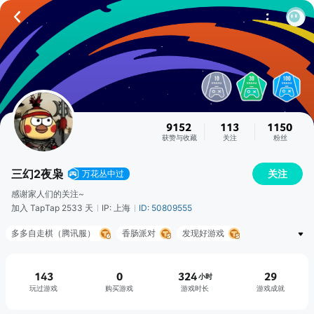
9152
113
1150
获赞与收藏
关注
粉丝
三幻2夜枭
关注
万花丛中过
感谢家人们的关注~
加入 TapTap 2533 天
IP: 上海
ID: 50809555
多多自走棋（腾讯服）
香肠派对
发现好游戏
奶牛镇的小时光
明日方舟
三国志幻想大陆2：枭之歌
魂器学院
航海王：壮志雄心
山有扶苏
猫和老鼠
143
0
324
29
小时
玩过游戏
购买游戏
游戏时长
游戏成就