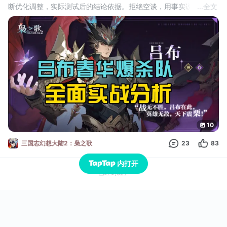
断优化调整，实际测试后的结论依据。拒绝空谈，用事实说话！
...
全文
立志成为三幻2最好的调号托管主包！
一、阵容推荐
1）武将搭配推荐
【吕布春华爆杀队】
主坦：董卓
主C：吕布、张春华
套盾辅助：貂蝉
拉条辅助：孙权、蹇碩
本套阵容的核心思路就是：
貂蝉开场加护盾和防御穿透buff，吕布负责
10
三国志幻想大陆2：枭之歌
23
83
内打开
已经到底了