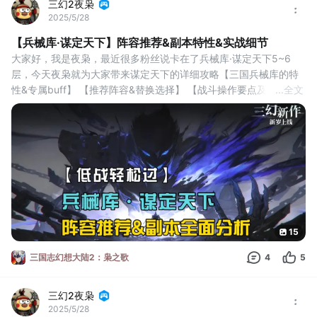
三幻2夜枭
2025/5/28
【兵械库·谋定天下】阵容推荐&副本特性&实战细节
大家好，我是夜枭，最近很多粉丝说卡在了兵械库·谋定天下5~6
层，今天夜枭就为大家带来谋定天下的详细攻略【三国兵械库的特
性&专属buff】 【推荐阵容&替换选择】 【战斗操作要点及注意事
...
全文
项】。
一、谋定天下兵械库特性&专属buff
不同的兵械库都有各自不同的特性与buff，夜枭先以第五层为例为
大家介绍一下谋定天下的兵械库特性，以及应对方法。
 【风驰电掣】：当激活优势阵营后全队会获得速度加成：进入战
15
三国志幻想大陆2：枭之歌
4
5
三幻2夜枭
2025/5/28