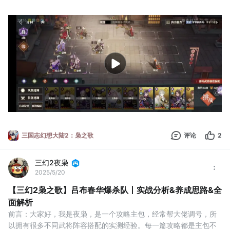
希望能为大家提供通关思路，解决卡关问题~
一、关卡武将介绍
285层的守关武将是周瑜陆逊，两个火烧队的核心
所以这里推荐大家在战力不足的情况下先把武将的通用技能都替换
为【净化】
用来解除身上的debuff。同时风物有条件的话也可以替换为解除
defbuff的风物。
二、战斗细节
1
三国志幻想大陆2：枭之歌
评论
2
三幻2夜枭
2025/5/20
【三幻2枭之歌】吕布春华爆杀队丨实战分析&养成思路&全
面解析
前言：大家好，我是夜枭，是一个攻略主包，经常帮大佬调号，所
以拥有很多不同武将阵容搭配的实测经验。每一篇攻略都是主包不