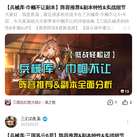
【兵械库·巾帼不让副本】阵容推荐&副本特性&实战细节
大家好，我是夜枭，最近很多粉丝说卡在了兵械库·巾帼不让5~6
层，今天夜枭就为大家带来巾帼不让的详细攻略【三国兵械库的特
性&专属buff】 【推荐阵容&替换选择】 【战斗操作要点及注意事
...
全文
项】。
一、巾帼不让兵械库特性&专属buff
不同的兵械库都有各自不同的特性与buff，夜枭先以第六层为例为
大家介绍一下巾帼不让的兵械库特性，以及应对方法。
【风驰电掣】：当激活优势阵营后全队会获得速度加成：进入战斗
13
三国志幻想大陆2：枭之歌
1
2
三幻2夜枭
2025/5/27
【兵械库·三国风云6层】阵容推荐&副本特性&实战细节