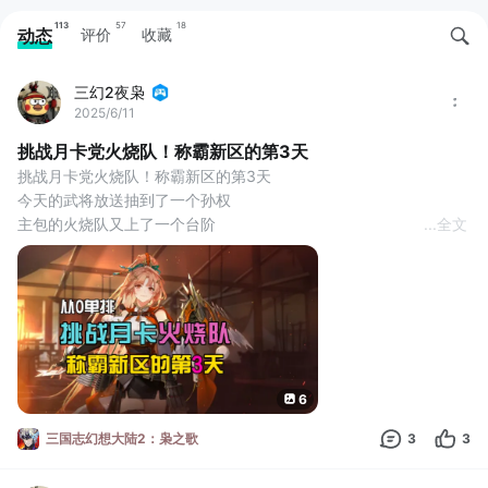
113
57
18
动态
评价
收藏
三幻2夜枭
2025/6/11
挑战月卡党火烧队！称霸新区的第3天
挑战月卡党火烧队！称霸新区的第3天
今天的武将放送抽到了一个孙权
主包的火烧队又上了一个台阶
...
全文
周瑜陆逊曹仁周泰孙权
这五个是固定的
另外一个位置是上步练师还是刘备是有点纠结的
步练师奶量高，刘备续航好而且能稳定加行动条
感觉目前的环境刘备更适合火烧队
新区每天最开心的就是抽卡了
今天又抽到一个陆逊，没想到陆逊第三天就1火了，不错不错
6
不过阵营歪了一个香香没什么用
今天的风物抽到了周瑜的专属
三国志幻想大陆2：枭之歌
3
3
然后立