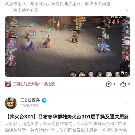
及操作思路。希望能为大家提供通关思路，解决卡关问题~
一、关卡武将介绍
...
全文
270层的守关武将是张飞关羽诸葛亮赵云，赵云一上来一定会先戳
你最下方的那一列，所以要单独放一个沙包放那给赵云戳，其他主C
武将站到上面两列。 但是比起赵云，其实关云的单体爆发伤害更头
疼，一不小心就会被秒。又或者被诸葛亮的全体aoe伤害炸一下。所
以此关除了技巧还是需要一定
2
三国志幻想大陆2：枭之歌
1
2
三幻2夜枭
2025/5/22
【烽火台301】吕布春华群雄烽火台301层手操及通关思路
大家好，我是夜枭，今天受粉丝邀约，为大家带来烽火台301层详
细通关教学，包含站位推荐，队伍配置及操作思路。希望能为大家