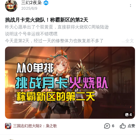
三幻2夜枭
2025/6/9
挑战月卡党火烧队！称霸新区的第2天
昨天心愿单出了个双黄蛋，直接获得火烧双C周瑜陆逊
说明这个号幸运很不错嘿嘿
今天是第2天，经过一天的修整体力也恢复差不多了
...
全文
上线第一件事，就是先提升主角等级
完成每日任务可以轻松到达25级
这样我们就可以去提升武将角色等级达到30级啦
6个主力角色觉醒到5段
前期武将和觉醒等级对战力的提升还是挺明显的
基础的养成完成后，我们就可以去抽抽抽拉！
新服前几天抽卡还是挺爽的，每天三个卡池都能完成达成，抽
4
三国志幻想大陆2：枭之歌
6
点赞