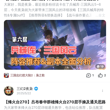
大家好，我是夜枭，最近很多粉丝说卡在了兵械库·三国风云5~6
层，今天夜枭就为大家带来三国风云的详细攻略【三国兵械库的特
性&专属buff】 【推荐阵容&替换选择】 【战斗操作要点及注意事
...
全文
项】。
一、三国风云兵械库特性&专属buff
不同的兵械库都有各自不同的特性与buff，夜枭先以第六层为例为
大家介绍一下三国风云的兵械库特性，以及应对方法。
【风驰电掣】：当激活优势阵营后全队会获得速度加成：进入战斗
19
三国志幻想大陆2：枭之歌
1
2
三幻2夜枭
2025/5/22
【烽火台270】吕布春华群雄烽火台270层手操及通关思路
为大家带来烽火台270层详细通关教学，包含站位推荐，队伍配置