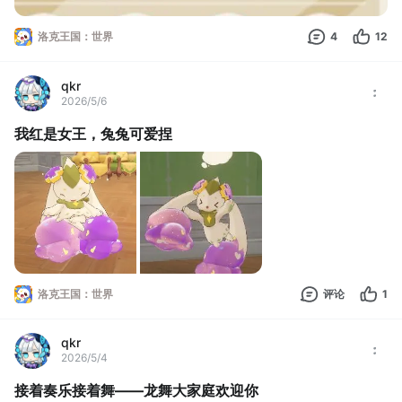
洛克王国：世界
4
12
qkr
2026/5/6
我红是女王，兔兔可爱捏
洛克王国：世界
评论
1
qkr
2026/5/4
接着奏乐接着舞——龙舞大家庭欢迎你