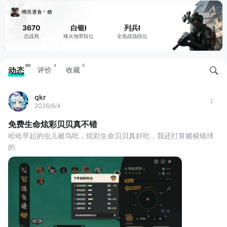
蜂医逐食丶糖
3670
白银I
列兵I
总战局
烽火地带段位
全面战场段位
90
4
9
动态
评价
收藏
qkr
2026/6/4
免费生命炫彩贝贝真不错
哈哈早起的虫儿被鸟吃，炫彩生命贝贝真好吃，我还打算赌棱镜球
的