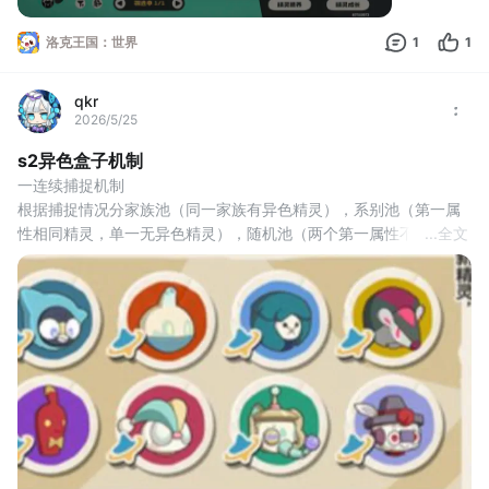
洛克王国：世界
1
1
qkr
2026/5/25
s2异色盒子机制
一连续捕捉机制
根据捕捉情况分家族池（同一家族有异色精灵），系别池（第一属
性相同精灵，单一无异色精灵），随机池（两个第一属性不同精
...
全文
灵）
二特殊额外盒子池 
额外盒子池根据蛋组分类（双精灵同一蛋组可以固定盒子，单精灵
双蛋组或者多种混合蛋组只随机判定其中一个，会出不同盒子），
额外盒子池附加在捕捉机制上，即家族系别随机池都会添加相应盒
子精灵异色且不对应盒子精灵不会出现异色（可能有盒子出非对应
精灵，那是进