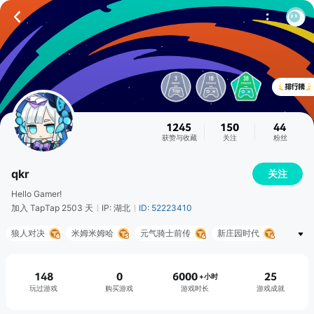
1245
150
44
获赞与收藏
关注
粉丝
qkr
关注
Hello Gamer!
加入 TapTap 2503 天
IP: 湖北
ID: 52223410
狼人对决
米姆米姆哈
元气骑士前传
新庄园时代
洛克王国：世界
三角洲行动
嘣源世界
明日方舟
汉克旅店
总之就是肉鸽抓宠自走棋
148
0
6000
25
+小时
玩过游戏
购买游戏
游戏时长
游戏成就