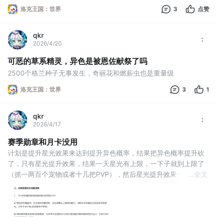
洛克王国：世界
3
点赞
qkr
2026/4/20
可恶的草系精灵，异色是被恩佐献祭了吗
2500个格兰种子无事发生，奇丽花和燃薪虫也是重量级
洛克王国：世界
3
1
qkr
2026/4/17
赛季勋章和月卡没用
计划是提升星光效果来达到提升异色概率，结果把异色概率提升砍
了，只有星光提升效果，结果一天星光有上限，一下子就到上限了
（抓一两百个宠物或者十几把PVP），然后星光提升效果一点用没
...
全文
有了，还不如改成加每日星光上限，效果没变也不影响异色获取，
还稍微有点用。我就说球资源怎么改动这么大方基本上双人牵手无
限循环，原来是卡星光上限，卡异色获取速度，延长在线时间。