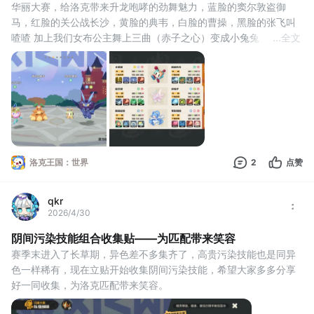
华丽大赛，给洛克带来升龙咆哮的劲舞魅力，蓝脸的窦尔敦盗御
马，红脸的关公战长沙，黄脸的典韦，白脸的曹操，黑脸的张飞叫
喳喳 加上我们女布公主舞上三曲（赤子之心）变成小兔兔，不战而
...
全文
屈人之兵，若对方听不懂道理，我们聚盐鼠中大酱也可以略施拳
脚。兔子放家里孵蛋了，兔子当曹操比方方更好一点
洛克王国：世界
2
点赞
qkr
2026/4/30
阴间污染技能组合收集贴——为匹配带来笑容
赛季末进入了长草期，异色差不多集齐了，高贵污染技能也是同异
色一样稀有，现在立贴开始收集阴间污染技能，希望大家多多分享
好一同收集，为洛克匹配带来笑容。