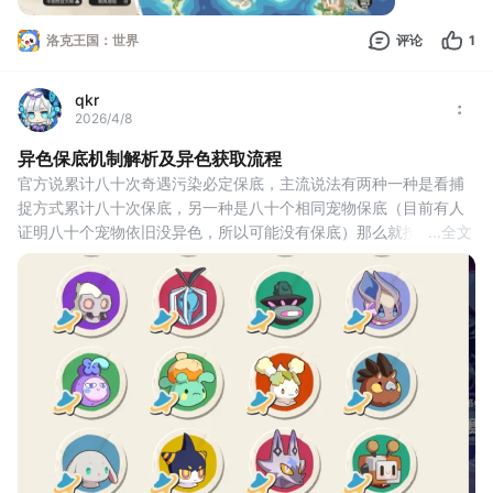
洛克王国：世界
评论
1
qkr
2026/4/8
异色保底机制解析及异色获取流程
官方说累计八十次奇遇污染必定保底，主流说法有两种一种是看捕
捉方式累计八十次保底，另一种是八十个相同宠物保底（目前有人
证明八十个宠物依旧没异色，所以可能没有保底）那么就按第一种
...
全文
说法。
捕捉方式分为三种，依据最近捕捉的一两百只宠物判定（三到四次
污染），分为家族捕捉（只抓大量同一家族的），系别捕捉（只抓
同一系别且包含大量不同家族的），随机捕捉（各系别池过度状态
和大世界随意捕捉），这三种捕捉方式达到八十次