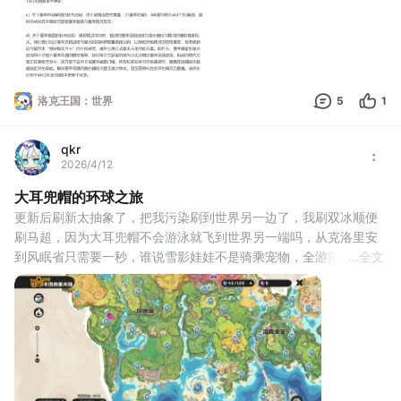
洛克王国：世界
5
1
qkr
2026/4/12
大耳兜帽的环球之旅
更新后刷新太抽象了，把我污染刷到世界另一边了，我刷双冰顺便
刷马超，因为大耳兜帽不会游泳就飞到世界另一端吗，从克洛里安
到风眠省只需要一秒，谁说雪影娃娃不是骑乘宠物，全游第一速，
...
全文
比你传送还快