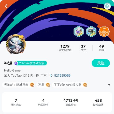
1279
37
49
获赞与收藏
关注
粉丝
神逆
关注
2025年度游戏报告
Hello Gamer!
加入 TapTap 1315 天
IP: 广东
ID: 527255056
天地劫：幽城再临
逐鹿
了不起的修仙模拟器
下一站江湖Ⅱ
秩序：新曙光
燕云十六声
银与绯
大侠立志传
暗黑破坏神：不朽
逐鹿
7
4
4713
458
小时
玩过游戏
购买游戏
游戏时长
游戏成就