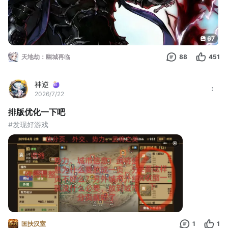
新手池：十连必出1绝（跳过不抽）
两人双UP：看强度，顶多抽一
67
天地劫：幽城再临
88
451
神逆
2026/7/22
排版优化一下吧
#发现好游戏
匡扶汉室
1
1