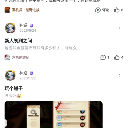
但凡你能做个差不多的，我都可以赞一个，你这啥玩意
重机兵：荒野之战
评论
8
神逆
2026/6/24
新人初到之问
这游戏跟霹雳布袋戏有多少相关，能玩么
东离剑游纪
1
4
神逆
2026/1/22
玩个锤子
没买码