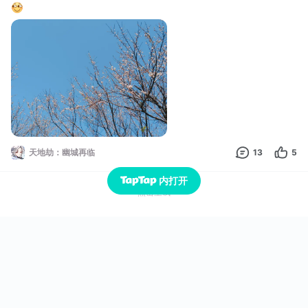
天地劫：幽城再临
13
5
内打开
点击重试