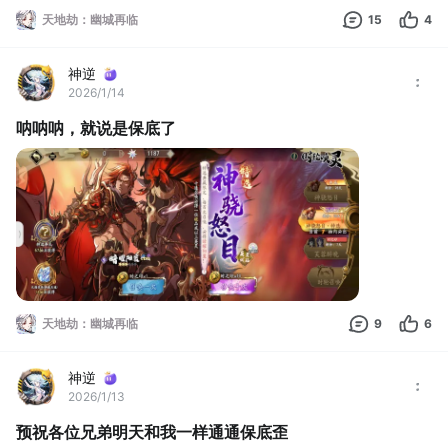
天地劫：幽城再临
15
4
神逆
2026/1/14
呐呐呐，就说是保底了
天地劫：幽城再临
9
6
神逆
2026/1/13
预祝各位兄弟明天和我一样通通保底歪