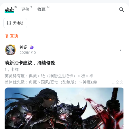
89
6
23
动态
评价
收藏
天地劫
置顶
神逆
2026/1/10
萌新抽卡建议，持续修改
1，卡牌
英灵稀有度：典藏＞绝（神魔也是绝卡）＞极＞卓
整体优先级：典藏＞国风/联动（防绝版）＞神魔≥绝
...
全文
说明：
典藏/联动/国风：只能从专池抽
神魔：和正常的绝卡一样，可以从专池抽或者普池（非国风/联动）
歪
版本更新后，部分英灵可以通过蚀之隙完成度及商店兑换，免去抽
卡，节省资源，如封铃笙、星占贤者等等
2，抽卡建议（不提已绝版卡）：