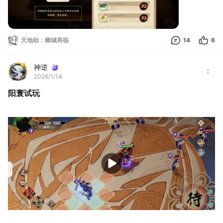
天地劫：幽城再临
14
6
神逆
2026/1/14
阳寰试玩