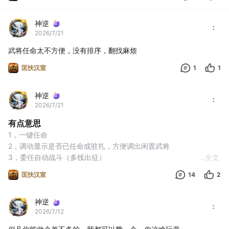
神逆
2026/7/21
武将任命太不方便，没有排序，翻找麻烦
匡扶汉室
1
1
神逆
2026/7/21
有点意思
1，一键任命
2，调动显示是否已任命或驻扎，方便调出闲置武将
3，委任自动战斗（多线出征）
...
全文
4，城池委任
匡扶汉室
14
2
5，一键赏赐
6，运输不能输送钱
神逆
7，不能三妻四妾
2026/7/12
8，地图过于简略
9，后方城池没有委托输送功能，全靠自己安排