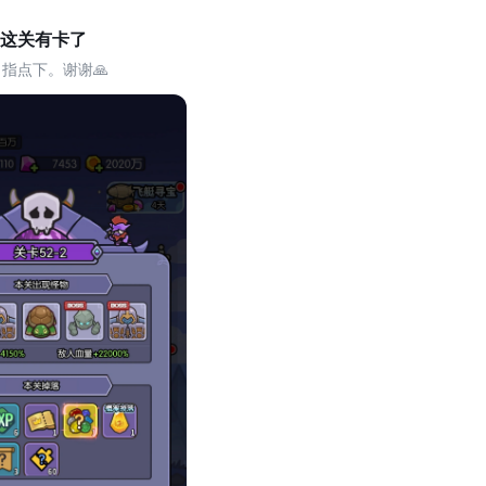
这关有卡了
指点下。谢谢🙏