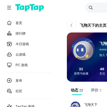
首页
飞翔天下的主页
排行榜
飞翔
今日游戏
www
云游戏
加入 T
PC 游戏
32
49
获赞与收藏
关注
发布
动态
评价
22
3
社区
飞翔天下
TapTap 制造