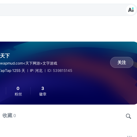
天下
关注
.wapmud.com<天下网游>文字游戏
apTap 1255 天
IP: 河北
ID: 539815145
0
3
粉丝
徽章
收藏
0