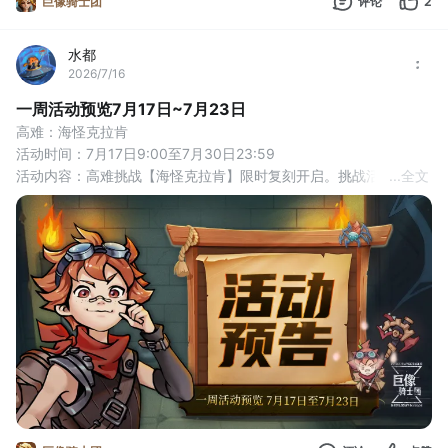
巨像骑士团
评论
2
水都
2026/7/16
一周活动预览7月17日~7月23日
高难：海怪克拉肯
活动时间：7月17日9:00至7月30日23:59
活动内容：高难挑战【海怪克拉肯】限时复刻开启。挑战活动副
...
全文
本，首次通关即可获得奖励，完成关卡星级任务还可获得精金之
心、血钻、装备箱！不同难度关卡将随活动开启后陆续解锁，关卡
可不限次数重复挑战，关卡奖励仅可获得1次。
高难挑战送好礼
活动时间：7月17日9:00至7月30日23:59
活动内容：活动期间，完成挑战“高难-海怪克拉肯”