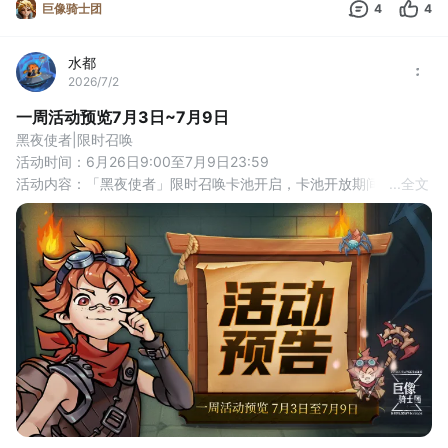
巨像骑士团
4
4
水都
2026/7/2
一周活动预览7月3日~7月9日
黑夜使者|限时召唤
活动时间：6月26日9:00至7月9日23:59
活动内容：「黑夜使者」限时召唤卡池开启，卡池开放期间使用“祈
...
全文
愿密函”可以进行限定骑士召唤。本期卡池限定骑士【尼克斯】获取
概率提升。设置“限时召唤祈愿单”还可提升指定传说骑士的获取概
率！
在黑夜使者卡池完成指定次数的召唤，还可领取活动奖励【尼克斯
碎片】。
*本期限时召唤卡池“限时召唤祈愿单”可重复设置骑士尼克斯，限定
骑士获取概率与