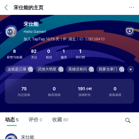
宋仕能的主页
宋仕能
Hello Gamer!
加入 TapTap 1075 天
IP: 湖北
ID: 578138410
1
8
82
0
1
获赞与收藏
关注
粉丝
徽章
排行榜
这就是江湖
武侠大明星
英雄没有闪
我要当掌门
诡道修真记
一直刷
75
0
191
0
小时
玩过游戏
购买游戏
游戏时长
游戏成就
动态
评价
收藏
5
0
80
宋仕能