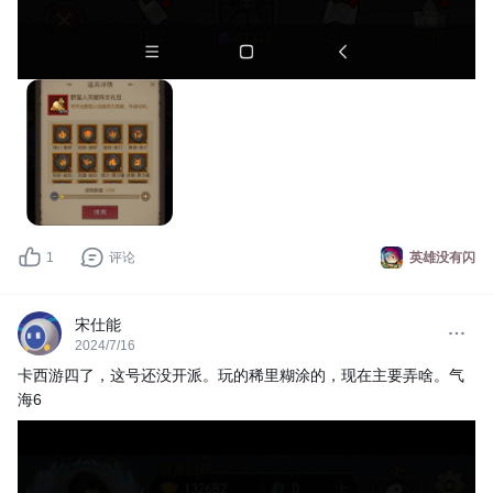
1
评论
英雄没有闪
宋仕能
2024/7/16
卡西游四了，这号还没开派。玩的稀里糊涂的，现在主要弄啥。气
海6