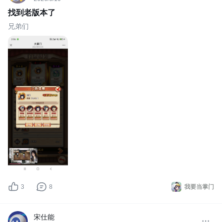
找到老版本了
兄弟们
3
8
我要当掌门
宋仕能