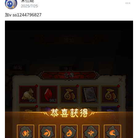
宋仕能
2025/7/25
加v ss1244796827