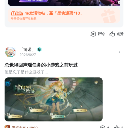
5
转发活动帖，赢「星轨通票*10」
登录后查看开奖结果
评论
点赞
「司诺」
2026/6/27
总觉得回声瑶任务的小游戏之前玩过
但是忘了是什么游戏了…
重返未来：1999
4
2