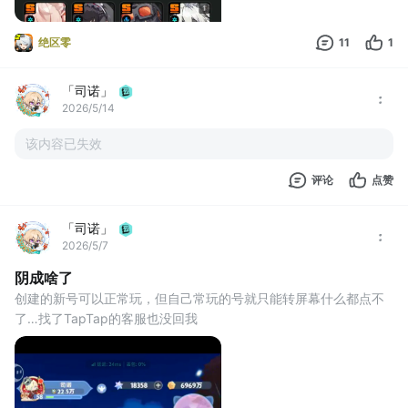
绝区零
11
1
「司诺」
2026/5/14
该内容已失效
评论
点赞
「司诺」
2026/5/7
阴成啥了
创建的新号可以正常玩，但自己常玩的号就只能转屏幕什么都点不
了…找了TapTap的客服也没回我