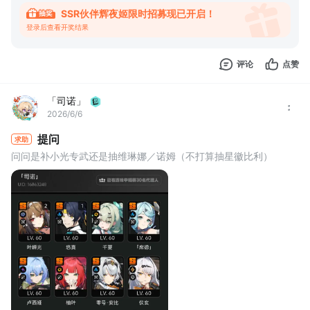
SSR伙伴辉夜姬限时招募现已开启！
登录后查看开奖结果
评论
点赞
「司诺」
2026/6/6
提问
求助
问问是补小光专武还是抽维琳娜／诺姆（不打算抽星徽比利）