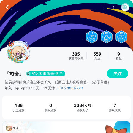
305
559
9
获赞与收藏
关注
粉丝
「司诺」
关注
绝区零·叶瞬光-勋章
轻易获得的快乐注定不会长久，反而会让人变得贪婪…（公子单推）
加入 TapTap 1073 天
IP: 天津
ID: 578397723
188
0
3384
7
小时
玩过游戏
购买游戏
游戏时长
游戏成就
司诺