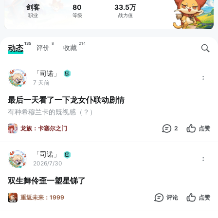
剑客
80
33.5万
职业
等级
战力值
135
8
214
动态
评价
收藏
「司诺」
7 天前
最后一天看了一下龙女仆联动剧情
有种希穆兰卡的既视感（？）
龙族：卡塞尔之门
2
点赞
「司诺」
2026/7/30
双生舞伶歪一塑星锑了
重返未来：1999
评论
点赞