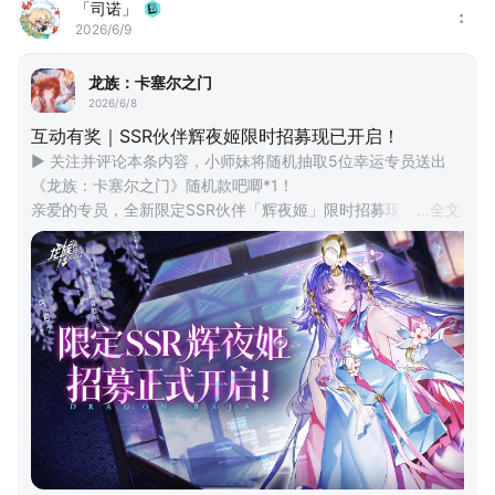
「司诺」
2026/6/9
龙族：卡塞尔之门
2026/6/8
互动有奖｜SSR伙伴辉夜姬限时招募现已开启！
▶ 关注并评论本条内容，小师妹将随机抽取5位幸运专员送出
《龙族：卡塞尔之门》随机款吧唧*1！
亲爱的专员，全新限定SSR伙伴「辉夜姬」限时招募现已开启！
...
全文
活动期间，将辉夜姬升至指定星级即可解锁「辉夜姬全新皮肤-
月墟幻姬」！还有全新剧情活动、全新趣味游戏、全新挑战活动
静候专员体验！
“岩流研究所单独的云计算系统，日本分部的总秘书——辉夜
姬，向您致意。”
#龙族 #龙族卡塞尔之门 #龙族EVA一生之敌