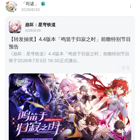
「司诺」
2026/6/30
崩坏：星穹铁道
2026/6/29
【转发抽奖】4.4版本「鸣笛于归寂之时」前瞻特别节目
预告
《崩坏：星穹铁道》4.4版本「鸣笛于归寂之时」前瞻特别节目
将于2026年7月3日 19:30正式播出。
...
全文
「领航者绘出通往末日的航图。哀切的鸣笛响彻，唯有开拓之人
才能寻得跨越死境的生路……」
-哦？是吗。
本次节目中还有《崩坏：星穹铁道》与《Fate/stay night 
[Unlimited Blade Works]》的联动情报！
-别忘了来看^~^。
== 转发有礼 ==
2026年6月