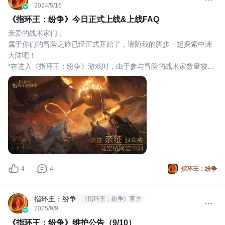
2024/5/16
《指环王：纷争》今日正式上线&上线FAQ
亲爱的战术家们，
属于你们的冒险之旅已经正式开始了，请随我的脚步一起探索中洲
大陆吧！
*在进入《指环王：纷争》游戏时，由于参与冒险的战术家数量较
多，可能会出现游戏画面卡顿、服务器延迟等情况，我们会尽快针
对问题进行修复。为此所造成的不便，我们深表歉意。
同时欢迎各位中洲伙伴们加入《指环王：纷争》官方Q群进行交流
讨论。
官方玩家1群：593839525
官方玩家2群：512665482
祝福大家都能在
4
4
指环王：纷争
指环王：纷争
《指环王：纷争》官方
2025/9/9
《指环王：纷争》维护公告（9/10）