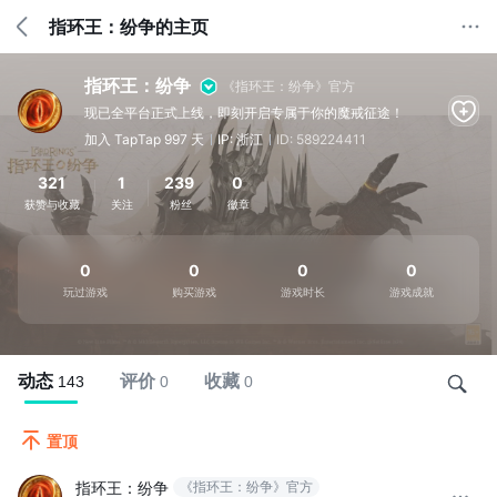
指环王：纷争的主页
指环王：纷争
《指环王：纷争》官方
现已全平台正式上线，即刻开启专属于你的魔戒征途！
加入 TapTap 997 天
IP: 浙江
ID: 589224411
321
1
239
0
获赞与收藏
关注
粉丝
徽章
0
0
0
0
玩过游戏
购买游戏
游戏时长
游戏成就
动态
评价
收藏
143
0
0
置顶
指环王：纷争
《指环王：纷争》官方