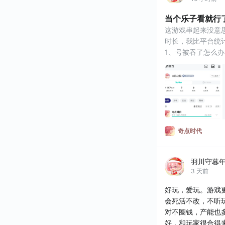
当个乐子看就行
这游戏串起来没意
时长，我比平台统计
1、号被吞了怎么
答:要么开新号要
荐，因为游戏已经
才会给你对应的服
2、更新的时候总
奇点时代
羽川守暮
3 天前
好玩，爱玩。游戏
会死活不改，不听
对不圈钱，产能也
好，和玩家很合得