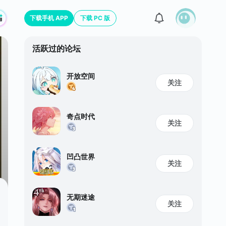
下载手机 APP
下载 PC 版
活跃过的论坛
开放空间
关注
奇点时代
关注
凹凸世界
关注
无期迷途
关注