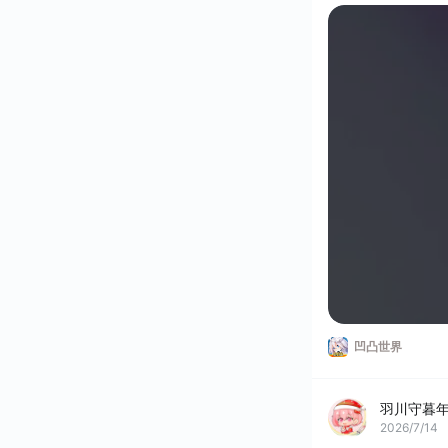
好几次看着都要加
四天都玩不了，你
凹凸世界
羽川守暮
2026/7/14