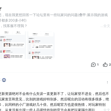
了
思，现在我更想回答一下论坛里有一些玩家问的问题(叠甲:展示我的游戏
都多200多小时)
办，找客服不理我？
...
全文
么直接跑路卸载游戏，要是实在还是想玩这游戏，就买一个号(有些不推
有要关服的趋势了)。这个客服只有你是充了很多的钱，至少是三位数以上
务只有你充了这些钱才会鸟你
是卡住，很多时候还更新
1
2
年
更新资源绝对不会有什么失误一直更新不了，让玩家登不进去，然后也不
玩家发言和意见，比别的游戏好特别多。然后呢出的活动有很多很多，绝
多，比同样的小厂游戏好几十倍。然后呢官方也是很热情，对玩家特别
来。从来没有出现一些人品堪忧的别的官方会有把玩家踢出群聊、拉黑、
...
全文