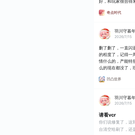
好，和玩家很合得
禁言等一系列的操
奇点时代
好
羽川守暮
2026/7/15
删了删了，一直闪
的程度了，记得一
情什么的，产能特
么的现在都没了，
也就靠着自身的I
凹凸世界
有500年前的大大
羽川守暮
2026/7/15
请看vcr
你们说修复了，这
台清空给刷了，还