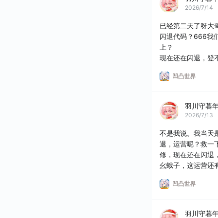
2026/7/14
已经第二天了呀大
闪退代码？666
上？
现在还在闪退，登
支撑，赶紧关服了
凹凸世界
羽川守暮
2026/7/13
不是我说。我当天
退，运营呢？救一
修，现在还在闪退
幺蛾子，这运营还
凹凸世界
羽川守暮