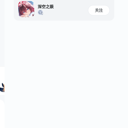
深空之眼
关注
羽川守暮年
16
86
221
角色数量
活跃天数
成就总数