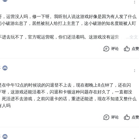
哥，运营没人吗，修一下呀。我听别人说这游戏好像是因为有人发了什么
我们小破游出息了，居然被别人给打上主意了，这小破游的知名度能被人盯
不进去玩不了，官方呢运营呢，你们还活着吗。这游戏没有运营，没有人
...
全文
吧，一直在走下坡路，直接关服了得了
评论
点赞
年
是在中午12点的时候说的闪退登不上去，现在都晚上8点钟了，还在闪
下呀，这游戏还能活着不，闪退和卡顿这种问题存在好久了，一直都没
，死活进不去游戏，之前闪退卡的话，重进还能进，现在不知道又整什么
有人吗
评论
点赞
年