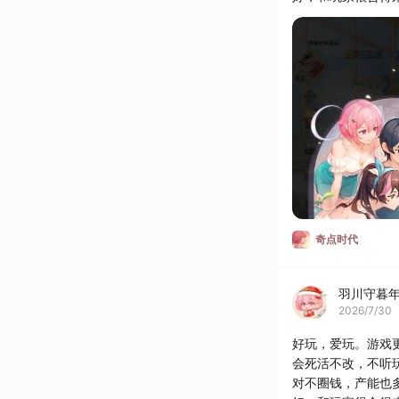
禁言等一系列的操
好
奇点时代
羽川守暮
2026/7/30
好玩，爱玩。游戏
会死活不改，不听
对不圈钱，产能也