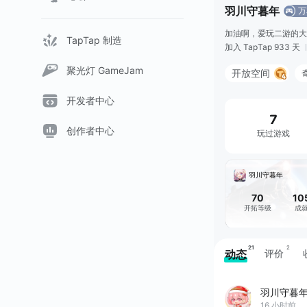
羽川守暮年
万
加油啊，爱玩二游的大
TapTap 制造
加入 TapTap 933 天
聚光灯 GameJam
开放空间
开发者中心
7
创作者中心
玩过游戏
羽川守暮年
70
10
开拓等级
成
21
2
动态
评价
羽川守暮
16 小时前