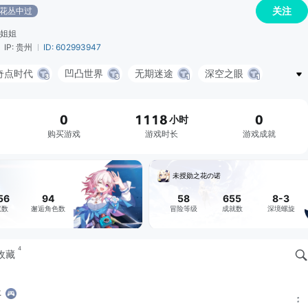
关注
花丛中过
姐姐
IP: 贵州
ID: 602993947
奇点时代
凹凸世界
无期迷途
深空之眼
0
1118
0
小时
购买游戏
游戏时长
游戏成就
未授勋之花の诺
56
94
58
655
8-3
就数
邂逅角色数
冒险等级
成就数
深境螺旋
4
收藏
年