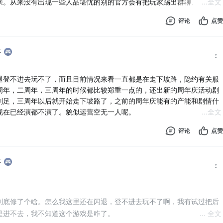
来。从来没有出现一些人品堪忧的别的官方会有把玩家踢出群聊、拉黑、
...
全文
作，很照顾玩家的感受，把玩家护的很好。而且游戏做的剧情也特别特别
评论
点赞
年
退登不进去玩不了，而且目前情况来看一直都是在走下坡路，隐约有关服
周年，二周年，三周年的时候都比较郑重一点的，还出新的周年庆活动剧
别足，三周年以后就开始走下坡路了，之前的周年庆能有的产能和剧情什
现在已经演都不演了。貌似运营空无一人呢。
...
全文
P吸一波番剧入坑的新玩家了吧，运营是演都不演了，什么闪退卡顿延迟还
评论
点赞
小
年
到底修了个啥。怎么我这里还在闪退，登不进去玩不了啊，我有试过把后
是进不去，我不知道这个游戏是咋了。
... 全文