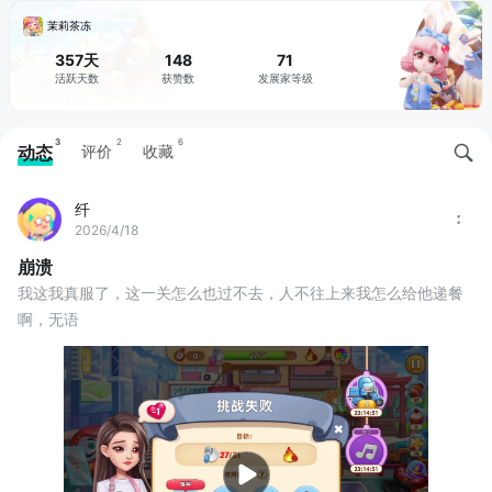
茉莉茶冻
357天
148
71
活跃天数
获赞数
发展家等级
3
2
6
动态
评价
收藏
纤
2026/4/18
崩溃
我这我真服了，这一关怎么也过不去，人不往上来我怎么给他递餐
啊，无语