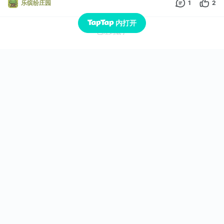
乐缤纷庄园
1
2
内打开
已经到底了