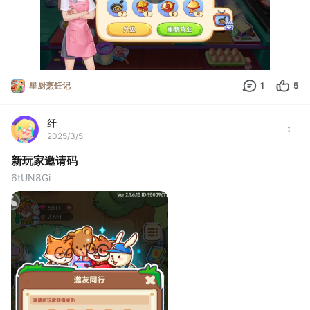
星厨烹饪记
1
5
纤
2025/3/5
新玩家邀请码
6tUN8Gi