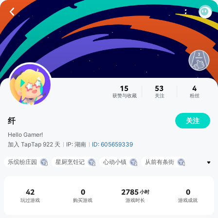
15
53
4
获赞与收藏
关注
粉丝
纤
关注
Hello Gamer!
加入 TapTap 922 天
IP: 湖南
ID: 605659339
乐缤纷庄园
星厨烹饪记
心动小镇
从前有条街
42
0
2785
0
小时
玩过游戏
购买游戏
游戏时长
游戏成就