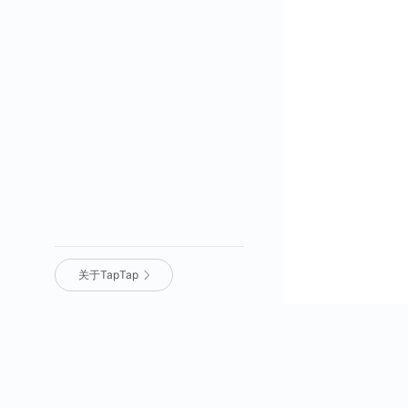
关于TapTap
营业执照
｜
沪 ICP 备 16012525 号
｜
沪网文（2025）0236-071 号
｜
增值
电信业务经营许可证：沪 B2-
20170322 B1-20204119
｜
广播电视
节目制作经营许可证：（沪）字第