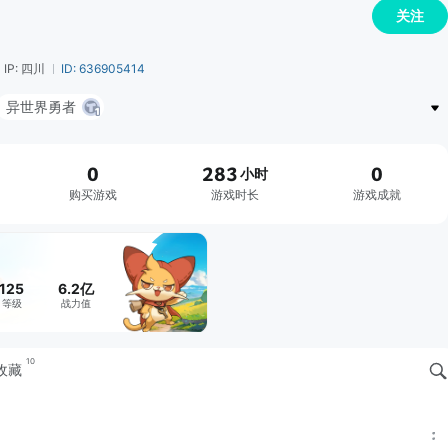
关注
IP: 四川
ID: 636905414
异世界勇者
0
283
0
小时
购买游戏
游戏时长
游戏成就
125
6.2亿
等级
战力值
10
收藏