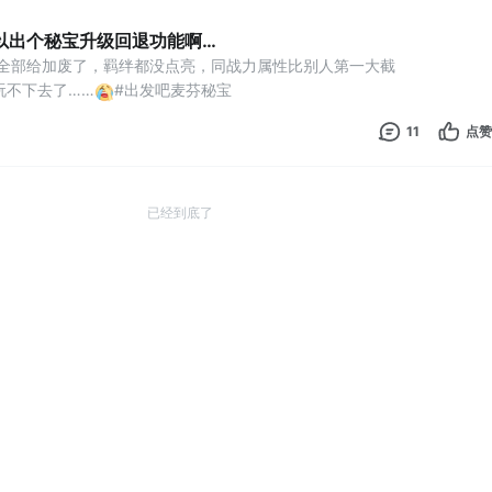
以出个秘宝升级回退功能啊…
性全部给加废了，羁绊都没点亮，同战力属性比别人第一大截
玩不下去了……
#出发吧麦芬秘宝
11
点赞
已经到底了