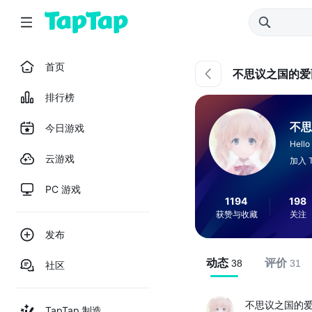
首页
不思议之国的爱
排行榜
不思
今日游戏
Hello
云游戏
加入 T
PC 游戏
1194
198
获赞与收藏
关注
发布
动态
评价
38
31
社区
不思议之国的
TapTap 制造