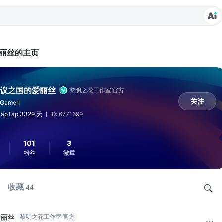
丽丝的主页
议之国的爱丽丝
黎明之花工作室 官方
关注
 Gamer!
apTap 3329 天
ID: 6771699
101
3
粉丝
徽章
收藏
44
爱丽丝
黎明之花工作室 官方