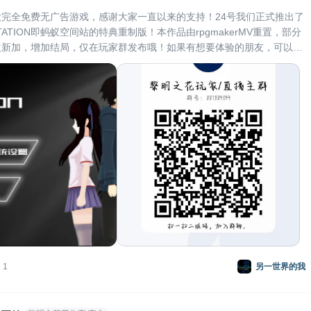
完全免费无广告游戏，感谢大家一直以来的支持！24号我们正式推出了
E STATION即蚂蚁空间站的特典重制版！本作品由rpgmakerMV重置，部分
改新加，增加结局，仅在玩家群发布哦！如果有想要体验的朋友，可以加
群，游戏都是完全免费无广告的！同时我们在b站也有时会直播一些小众
id请关注：黎明之花工作室，直播或其他杂视频
1
另一世界的我