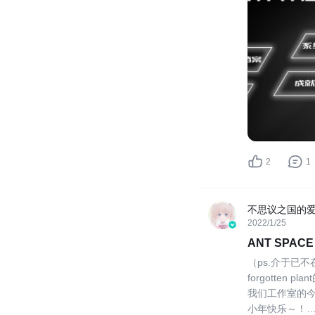
2
1
不思议之国的
2022/1/25
ANT SPA
（ps.介于已
forgotte
我们工作室的
小年快乐～！