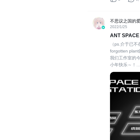
不思议之国的
2022/1/25
ANT SPA
（ps.介于已
forgotte
我们工作室的
小年快乐～！
我们目前旨在做
ANT SPAC