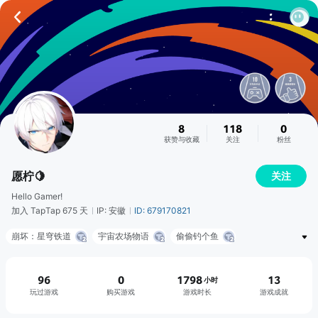
8
118
0
获赞与收藏
关注
粉丝
愿柠🍋
关注
Hello Gamer!
加入 TapTap 675 天
IP: 安徽
ID: 679170821
崩坏：星穹铁道
宇宙农场物语
偷偷钓个鱼
我的休闲时光
时间对称性破缺
夜幕之下
挨饿荒野
料理妈妈: 来煮饭吧!
96
0
1798
13
小时
玩过游戏
购买游戏
游戏时长
游戏成就