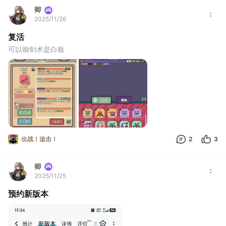
卿
2025/11/26
复活
可以御剑术是白板
出战！追击！
2
3
卿
2025/11/25
预约新版本