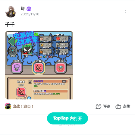
卿
2025/11/16
千千
出战！追击！
评论
点赞
内打开
已经到底了