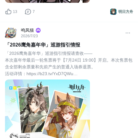
13
7
明日方舟
鸣凤猫
2026/7/23
「2026鹰角嘉年华」巡游指引情报
「2026鹰角嘉年华」巡游指引情报请查收——
本次嘉年华最后一轮售票将于【7月24日 19:00】开启。本次售票包
含全部剩余票量和先前产生的普通入场券退票。
活动详情：https://b23.tv/YxD7QWu
普通入场券购票链接：https://b23.tv/po3ahwn
【温馨提醒】
1.请提前在后台添加完整对应参展人的购票信息，以方便择票。
2.请使用有效身份证件，支持护照、中国台湾居民