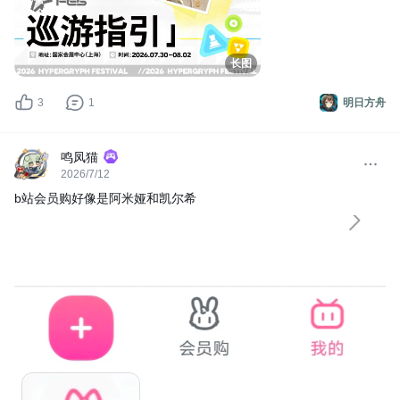
长图
3
1
明日方舟
鸣凤猫
2026/7/12
b站会员购好像是阿米娅和凯尔希