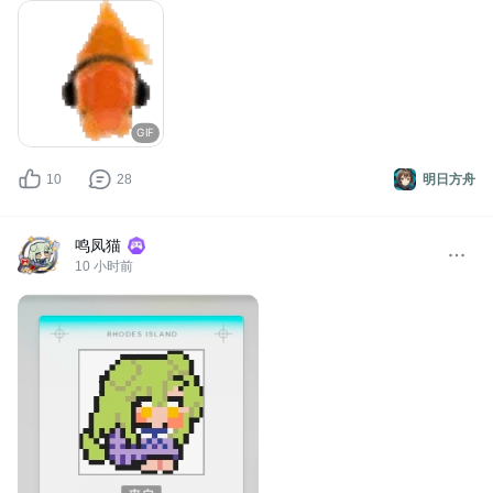
GIF
10
28
明日方舟
鸣凤猫
10 小时前