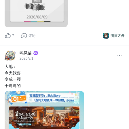
7
评论
明日方舟
鸣凤猫
2026/8/1
大地：
今天我要
变成一颗
干瘪瘪的
酸橙球