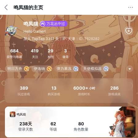
鸣凤猫的主页
鸣凤猫
万花丛中过
Hello Gamer!
加入 TapTap 3311 天
IP: 天津
ID: 7628282
684
419
29
3
获赞与收藏
关注
粉丝
徽章
明日方舟
伊洛纳
弹力果冻
天使模拟器
重返未来：1999
最强蜗牛
我的勇者
三角洲行动
萤火突击
389
13
6000+
286
小时
玩过游戏
购买游戏
游戏时长
游戏成就
鸣凤猫
238天
62
80
登录天数
等级
角色数量