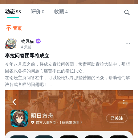
动态
评价
收藏
93
0
4
置顶
鸣凤猫
4 天前
泰拉问答团即将成立
今年八月底之前，将成立泰拉问答团，负责帮助泰拉大陆中，那些
因各式各样的问题而痛苦不已的泰拉民众。
在论坛主页问答栏中，可以轻松找寻那些苦恼的民众，帮助他们解
决各式各样的问题吧！
加入泰拉问答团，每月将会获得由罗德岛出资的来自另一个世界的
现金激励奖！
帮助到的民众越多，即可瓜分到更多金额！
干员须知：
1. 用小刻都能听懂的方式来回答对方，防止问题不能第一时间解
决！
2. 要有较高的活跃，如果长时间