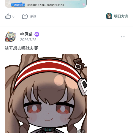
6
评论
明日方舟
鸣凤猫
2026/7/25
洁哥想去哪就去哪
GIF