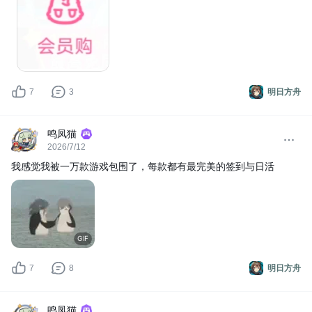
7
3
明日方舟
鸣凤猫
2026/7/12
我感觉我被一万款游戏包围了，每款都有最完美的签到与日活
GIF
7
8
明日方舟
鸣凤猫