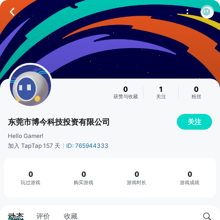
0
1
0
获赞与收藏
关注
粉丝
东莞市博今科技投资有限公司
关注
Hello Gamer!
加入 TapTap 157 天
ID: 765944333
0
0
0
0
玩过游戏
购买游戏
游戏时长
游戏成就
动态
评价
收藏