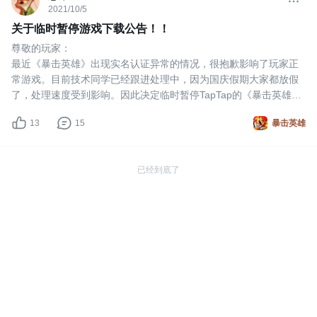
2021/10/5
关于临时暂停游戏下载公告！！
尊敬的玩家：
﻿最近《暴击英雄》出现实名认证异常的情况，很抱歉影响了玩家正
常游戏。目前技术同学已经跟进处理中，因为国庆假期大家都放假
了，处理速度受到影响。因此决定临时暂停TapTap的《暴击英雄》
下载入口，待问题处理完毕后重新开启。
13
15
暴击英雄
﻿很抱歉，由于项目已经开发完结，我们都投入到新的开发工作中，
没能及时回复大家。后续我们会定期关注你们的反馈，虽然不能及
时回应，但是有问题我们一定会处理，请相信我们一直
已经到底了